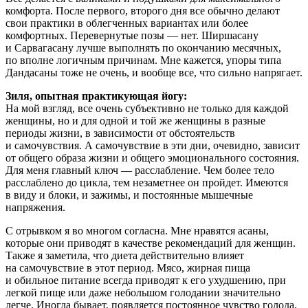
комфорта. После первого, второго дня все обычно делают
свои практики в облегченных вариантах или более
комфортных. Перевернутые позы — нет. Ширшасану
и Сарвагасану лучше выполнять по окончанию месячных,
по вполне логичным причинам. Мне кажется, упоры типа
Дандасаны тоже не очень, и вообще все, что сильно напрягает.
Зиля, опытная практикующая йогу:
На мой взгляд, все очень субъективно не только для каждой
женщины, но и для одной и той же женщины в разные
периоды жизни, в зависимости от обстоятельств
и самочувствия. А самочувствие в эти дни, очевидно, зависит
от общего образа жизни и общего эмоционального состояния.
Для меня главный ключ — расслабление. Чем более тело
расслаблено до цикла, тем незаметнее он пройдет. Имеются
в виду и блоки, и зажимы, и постоянные мышечные
напряжения.
С отрывком я во многом согласна. Мне нравятся асаны,
которые они приводят в качестве рекомендаций для женщин.
Также я заметила, что диета действительно влияет
на самочувствие в этот период. Мясо, жирная пища
и обильное питание всегда приводят к его ухудшению, при
легкой пище или даже небольшом голодании значительно
легче. Иногда бывает, появляется постоянное чувство голода,