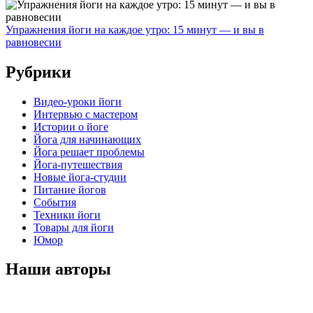
Упражнения йоги на каждое утро: 15 минут — и вы в
равновесии
Рубрики
Видео-уроки йоги
Интервью с мастером
Истории о йоге
Йога для начинающих
Йога решает проблемы
Йога-путешествия
Новые йога-студии
Питание йогов
События
Техники йоги
Товары для йоги
Юмор
Наши авторы