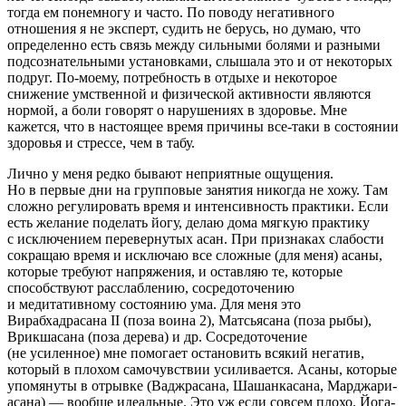
тогда ем понемногу и часто. По поводу негативного
отношения я не эксперт, судить не берусь, но думаю, что
определенно есть связь между сильными болями и разными
подсознательными установками, слышала это и от некоторых
подруг. По-моему, потребность в отдыхе и некоторое
снижение умственной и физической активности являются
нормой, а боли говорят о нарушениях в здоровье. Мне
кажется, что в настоящее время причины все-таки в состоянии
здоровья и стрессе, чем в табу.
Лично у меня редко бывают неприятные ощущения.
Но в первые дни на групповые занятия никогда не хожу. Там
сложно регулировать время и интенсивность практики. Если
есть желание поделать йогу, делаю дома мягкую практику
с исключением перевернутых асан. При признаках слабости
сокращаю время и исключаю все сложные (для меня) асаны,
которые требуют напряжения, и оставляю те, которые
способствуют расслаблению, сосредоточению
и медитативному состоянию ума. Для меня это
Вирабхадрасана II (поза воина 2), Матсьясана (поза рыбы),
Врикшасана (поза дерева) и др. Сосредоточение
(не усиленное) мне помогает остановить всякий негатив,
который в плохом самочувствии усиливается. Асаны, которые
упомянуты в отрывке (Ваджрасана, Шашанкасана, Марджари-
асана) — вообще идеальные. Это уж если совсем плохо. Йога-