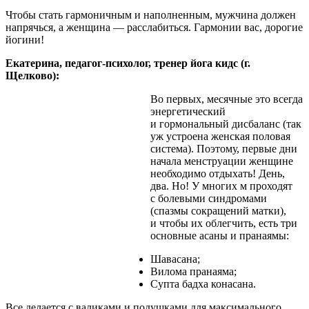
Чтобы стать гармоничным и наполненным, мужчина должен
напрячься, а женщина — расслабиться. Гармонии вас, дорогие
йогини!
Екатерина, педагог-психолог, тренер йога кидс (г.
Щелково):
Во первых, месячные это всегда
энергетический
и гормональный дисбаланс (так
уж устроена женская половая
система). Поэтому, первые дни
начала менструации женщине
необходимо отдыхать! День,
два. Но! У многих м проходят
с болевыми синдромами
(спазмы сокращений матки),
и чтобы их облегчить, есть три
основные асаны и пранаямы:
Шавасана;
Вилома пранаяма;
Супта бадха конасана.
Все делается с валиками и подушками для максимального