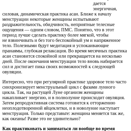
дается
энергичная,
силовая, динамическая практика асан. Ближе к началу
менструации некоторые женщины испытывают
раздражительность, обидчивость, неприятные телесные
ощущения — одним словом, ПМС. Понятно, что в этот
период лучше сделать практику более мягкой, чтобы
не взвинчивать и без того беспокойный ум и напряженное
тело. Полезными будут медитация и успокаивающие
пранаямы, глубокая релаксация. Во время месячных практика
асан становится спокойной или прекращается на несколько
дней. После окончания менструации тело вновь набирается
сил и достигает пика своих возможностей к следующей
овуляции.
Интересно, что при регулярной практике здоровое тело часто
синхронизирует менструальный цикл с фазами лунного
цикла. Так, на растущей Луне организм женщины
накапливает энергию, и в полнолуние происходит овуляция.
Затем репродуктивная система готовится к отторжению
неоплодотворенной яйцеклетки, и в новолуние наступает
менструация. Только представьте: женщина меняется так же,
как океаны! Разве это не удивительно?
Как практиковать и заниматься ли вообще во время