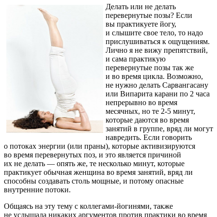
Делать или не делать
перевернутые позы? Если
вы практикуете йогу,
и слышите свое тело, то надо
прислушиваться к ощущениям.
Лично я не вижу препятствий,
и сама практикую
перевернутые позы так же
и во время цикла. Возможно,
не нужно делать Сарвангасану
или Випарита карани по 2 часа
непрерывно во время
месячных, но те 2-5 минут,
которые даются во время
занятий в группе, вряд ли могут
навредить. Если говорить
о потоках энергии (или праны), которые активизируются
во время перевернутых поз, и это является причиной
их не делать — опять же, те несколько минут, которые
практикует обычная женщина во время занятий, вряд ли
способны создавать столь мощные, и потому опасные
внутренние потоки.
Общаясь на эту тему с коллегами-йогинями, также
не услышала никаких аргументов против практики во время