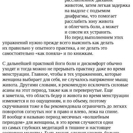
животом, затем легкая задержка
на выдохе с подъемом
диафрагмы, что помогает
расслабить зону живота
и облегчить боли, а может
и совсем их устранить.
Но перед выполнением этих
упражнений нужно прежде всего выяснить как делать
их правильно у опытного практика, а не делать это
самостоятельно «как поняла» и по книжкам.
С дальнейшей практикой йоги боли и дискомфорт обычно
уходят и тогда можно не прерывать практику даже во время
менструации. Главное, чтобы в тех упражнениях, которые
женщина выбирает для себя, не случалось напряжение мышц
живота. Другими словами, я рекомендую исключить силовые
асаны на этот период, также как и перевернутые. Еще
я заметила, что область бедер и живота во время менструации
изменяется и по ощущениям, и по объему, поэтому
скручивания тоже я бы рекомендовала ограничить до легких
поворотов согнутых ног в право и влево, лежа на спине.
И вообще я называю период месячных «волшебным
периодом» для женщины, в это время случаются одни
из самых глубоких медитаций в тишине и настоящее
состояние молитвы. Быть может, следует уделить больше