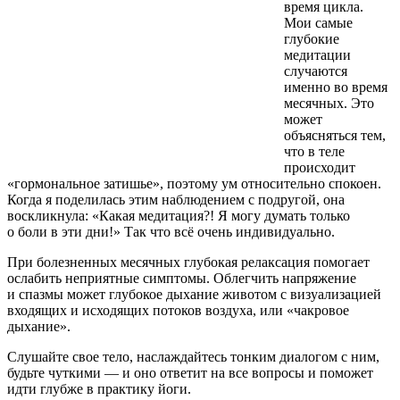
время цикла.
Мои самые
глубокие
медитации
случаются
именно во время
месячных. Это
может
объясняться тем,
что в теле
происходит
«гормональное затишье», поэтому ум относительно спокоен.
Когда я поделилась этим наблюдением с подругой, она
воскликнула: «Какая медитация?! Я могу думать только
о боли в эти дни!» Так что всё очень индивидуально.
При болезненных месячных глубокая релаксация помогает
ослабить неприятные симптомы. Облегчить напряжение
и спазмы может глубокое дыхание животом с визуализацией
входящих и исходящих потоков воздуха, или «чакровое
дыхание».
Слушайте свое тело, наслаждайтесь тонким диалогом с ним,
будьте чуткими — и оно ответит на все вопросы и поможет
идти глубже в практику йоги.