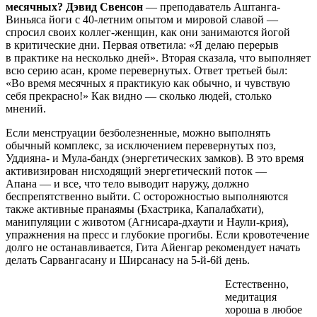
месячных? Дэвид Свенсон
— преподаватель Аштанга-
Виньяса йоги с 40-летним опытом и мировой славой —
спросил своих коллег-женщин, как они занимаются йогой
в критические дни. Первая ответила: «Я делаю перерыв
в практике на несколько дней». Вторая сказала, что выполняет
всю серию асан, кроме перевернутых. Ответ третьей был:
«Во время месячных я практикую как обычно, и чувствую
себя прекрасно!» Как видно — сколько людей, столько
мнений.
Если менструации безболезненные, можно выполнять
обычный комплекс, за исключением перевернутых поз,
Уддияна- и Мула-бандх (энергетических замков). В это время
активизирован нисходящий энергетический поток —
Апана — и все, что тело выводит наружу, должно
беспрепятственно выйти. С осторожностью выполняются
также активные пранаямы (Бхастрика, Капалабхати),
манипуляции с животом (Агнисара-дхаути и Наули-крия),
упражнения на пресс и глубокие прогибы. Если кровотечение
долго не останавливается, Гита Айенгар рекомендует начать
делать Сарвангасану и Ширсанасу на 5-й-6й день.
Естественно,
медитация
хороша в любое