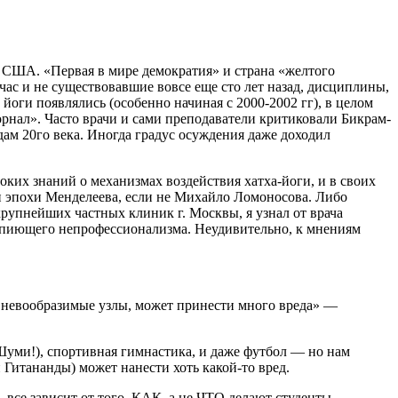
 в США. «Первая в мире демократия» и страна «желтого
ас и не существовавшие вовсе еще сто лет назад, дисциплины,
йоги появлялись (особенно начиная с 2000-2002 гг), в целом
нал». Часто врачи и сами преподаватели критиковали Бикрам-
дам 20го века. Иногда градус осуждения даже доходил
оких знаний о механизмах воздействия хатха-йоги, и в своих
 эпохи Менделеева, если не Михайло Ломоносова. Либо
крупнейших частных клиник г. Москвы, я узнал от врача
 вопиющего непрофессионализма. Неудивительно, к мнениям
ые невообразимые узлы, может принести много вреда» —
Шуми!), спортивная гимнастика, и даже футбол — но нам
 Гитананды) может нанести хоть какой-то вред.
 все зависит от того, КАК, а не ЧТО делают студенты