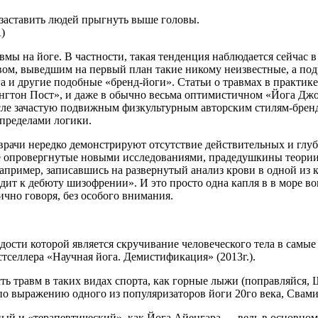
 заставить людей прыгнуть выше головы.
)
авмы на йоге. В частности, такая тенденция наблюдается сейчас
ом, выведшим на первый план такие никому неизвестные, а подч
 и другие подобные «бренд-йоги». Статьи о травмах в практике 
нгтон Пост», и даже в обычно весьма оптимистичном «Йога Джор
числе зачастую подвижным физкультурным авторским стилям-брен
 пределами логики.
 врачи нередко демонстрируют отсутствие действительных и глуб
е опровергнутые новыми исследованиями, прадедушкины теории
апример, записавшись на развернутый анализ крови в одной из 
водит к дебюту шизофрении». И это просто одна капля в в море
ично говоря, без особого внимания.
рдости которой является скручивание человеческого тела в сам
тселлера «Научная йога. Демистификация» (2013г.).
ь травм в таких видах спорта, как горные лыжи (поправляйся, 
(по выражению одного из популяризаторов йоги 20го века, Свами
ный и «терапевтический», как Йога Айенгара — ведь в основном,