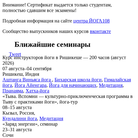
Внимание! Сертификат выдается только студентам,
полностью сдавшим все экзамены!
Подробная информация на сайте
центра ЙОГА108
Сообщество выпускников наших курсов
вконтакте
Ближайшие семинары
Tweet
Курс инструкторов йоги в Ришикеше — 200 часов (август
2026)
07 августа–04 сентября
Ришикеш, Индия
Аштанга Виньяса йога
,
Бихарская школа йоги
,
Гималайская
йога
,
Йога Айенгара
,
Йога для начинающих
,
Медитация
,
Пранаяма
,
Хатха-йога
«Тыва. Вспомни — культурно-приключенческая программа в
Тыву с практиками йоги», йога-тур
08–15 августа
Кызыл, Россия,
Кундалини йога
,
Медитация
«Заряд энергии», семинар
23–31 августа
Сочи