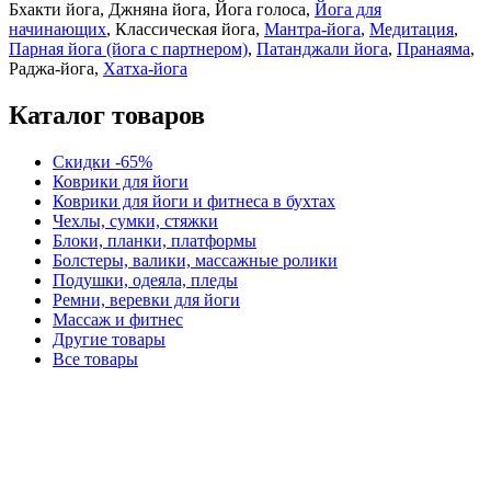
Бхакти йога, Джняна йога, Йога голоса,
Йога для
начинающих
, Классическая йога,
Мантра-йога
,
Медитация
,
Парная йога (йога с партнером)
,
Патанджали йога
,
Пранаяма
,
Раджа-йога,
Хатха-йога
Каталог товаров
Скидки -65%
Коврики для йоги
Коврики для йоги и фитнеса в бухтах
Чехлы, сумки, стяжки
Блоки, планки, платформы
Болстеры, валики, массажные ролики
Подушки, одеяла, пледы
Ремни, веревки для йоги
Массаж и фитнес
Другие товары
Все товары