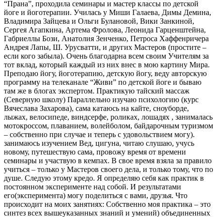
“Прана”, проходила семинары и мастер классы по детской
йоге и йоготерапии. Училась у Миши Галаева, Димы Демина,
Владимира Зайцева и Ольги Булановой, Вики Занкиной,
Сергея Агапкина, Артема Фролова, Леонида Гарценштейна,
Габриеллы Бози, Анатолия Зенченко, Петроса Хаффенричера
Андрея Лапы, Ш. Урусватти, и других Мастеров (простите –
если кого забыла). Очень благодарна всем своим Учителям за
тот вклад, который каждый из них внес в мою картину Мира.
Преподаю йогу, йоготерапию, детскую йогу, веду авторскую
программу на телеканале “Живи” по детской йоге и бываю
там же в блогах экспертом. Практикую тайский массаж
(Северную школу) Параллельно изучаю психологию (курс
Вячеслава Захарова), сама катаюсь на кайте, сноуборде,
лыжах, велосипеде, виндсерфе, роликах, лошадях , занималась
мотокроссом, плаванием, волейболом, байдарочным туризмом
– собственно при случае и теперь с удовольствием могу).
занимаюсь изучением Вед, цигуна, читаю слушаю, учусь
новому, путешествую сама, провожу время от времени
семинары и участвую в кемпах. В свое время взяла за правило
учиться – только у Мастеров своего дела, и только тому, что по
душе. Следую этому кредо. Я определяю себя как практик в
постоянном эксперименте над собой. И результатами
его(эксперимента) могу поделиться с вами, друзья. Что
происходит на моих занятиях: Собственно моя практика – это
синтез всех вышеуказанных знаний и умений) объединенных