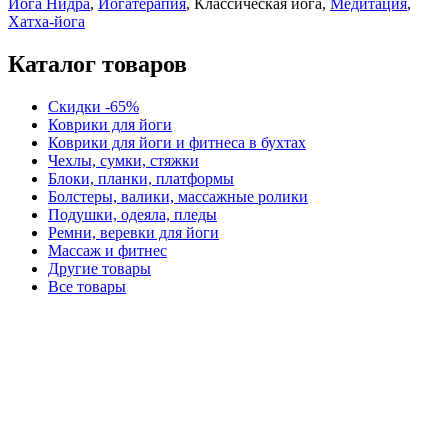
Йога Нидра
,
Йогатерапия
, Классическая йога,
Медитация
,
Хатха-йога
Каталог товаров
Скидки -65%
Коврики для йоги
Коврики для йоги и фитнеса в бухтах
Чехлы, сумки, стяжки
Блоки, планки, платформы
Болстеры, валики, массажные ролики
Подушки, одеяла, пледы
Ремни, веревки для йоги
Массаж и фитнес
Другие товары
Все товары