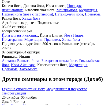
Сочи
Бхакти йога, Джняна йога, Йога голоса,
Йога для
начинающих
, Классическая йога,
Мантра-йога
,
Медитация
,
Парная йога (йога с партнером)
,
Патанджали йога
,
Пранаяма
,
Раджа-йога,
Хатха-йога
Арт-йога выходные в Подмосковье
03–06 сентября
воскресенский р-н
Йога для начинающих
, Йога и Цигун,
Йога Нидра
,
Йогатерапия
,
Медитация
,
Пранаяма
,
Хатха-йога
Продвинутый курс йоги 300 часов в Ришикеше (сентябрь
2026)
07 сентября–04 октября
Ришикеш, Индия
Аштанга Виньяса йога
,
Бихарская школа йоги
,
Гималайская
йога
,
Йога Айенгара
, Классическая йога,
Медитация
,
Пранаяма
,
Хатха-йога
Другие семинары в этом городе (Дахаб)
Глубина спокойствия: йога, фридайвинг и искусство
саморегуляции
26 октября–06 ноября
Дахаб, Египед