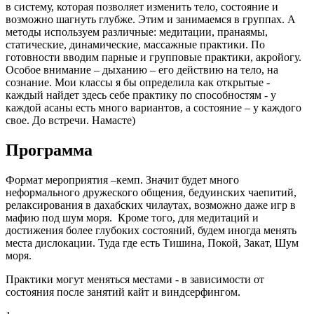
в систему, которая позволяет изменить тело, состояние и
возможно шагнуть глубже. Этим и занимаемся в группах. А
методы используем различные: медитации, пранаямы,
статические, динамические, массажные практики. По
готовности вводим парные и групповые практики, акройогу.
Особое внимание – дыханию – его действию на тело, на
сознание. Мои классы я бы определила как открытые -
каждый найдет здесь себе практику по способностям - у
каждой асаны есть много вариантов, а состояние – у каждого
свое. До встречи. Намасте)
Программа
Формат мероприятия –кемп. Значит будет много
неформального дружеского общения, бедуинских чаепитий,
релаксирования в дахабских чилаутах, возможно даже игр в
мафию под шум моря. Кроме того, для медитаций и
достижения более глубоких состояний, будем иногда менять
места дислокации. Туда где есть Тишина, Покой, Закат, Шум
моря.
Практики могут меняться местами - в зависимости от
состояния после занятий кайт и виндсерфингом.