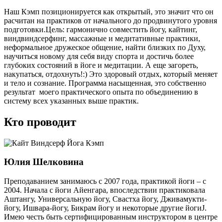
Наш Кэмп позиционируется как открытый, это значит что он
расчитан на практиков от начального до продвинутого уровня
подготовки.Цель: гармонично совместить йогу, кайтинг,
виндвиндсерфинг, массажные и медитативные практики,
неформальное дружеское общение, найти близких по Духу,
научиться новому для себя виду спорта и достичь более
глубоких состояний в йоге и медитации. А еще загореть,
накупаться, отдохнуть!:) Это здоровый отдых, который меняет
и тело и сознание. Программа насыщенная, это собственно
результат моего практического опыта по объединению в
систему всех указанных выше практик.
Кто проводит
Юлия Шелковина
Преподаванием занимаюсь с 2007 года, практикой йоги – с
2004. Начала с йоги Айенгара, впоследствии практиковала
Аштангу, Универсальную йогу, Свастха йогу, Дживамукти-
йогу, Ишвара-йогу, Бикрам йогу и некоторые другие йогиJ.
Имею честь быть сертифицированным инструктором в центре