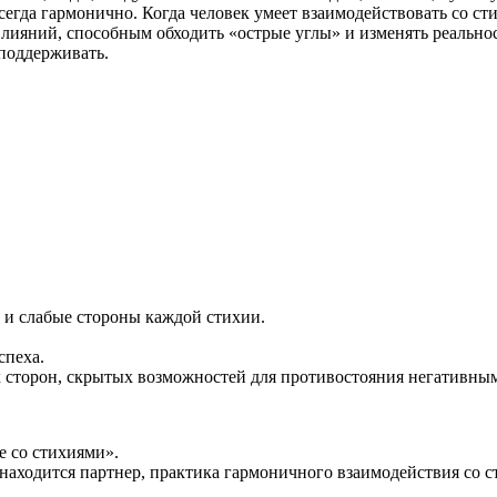
всегда гармонично. Когда человек умеет взаимодействовать со ст
лияний, способным обходить «острые углы» и изменять реальнос
 поддерживать.
е и слабые стороны каждой стихии.
спеха.
х сторон, скрытых возможностей для противостояния негативны
 со стихиями».
 находится партнер, практика гармоничного взаимодействия со 