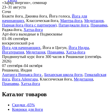
«Заряд энергии», семинар
23–31 августа
Сочи
Бхакти йога, Джняна йога, Йога голоса,
Йога для
начинающих
, Классическая йога,
Мантра-йога
,
Медитация
,
Парная йога (йога с партнером)
,
Патанджали йога
,
Пранаяма
,
Раджа-йога,
Хатха-йога
Арт-йога выходные в Подмосковье
03–06 сентября
воскресенский р-н
Йога для начинающих
, Йога и Цигун,
Йога Нидра
,
Йогатерапия
,
Медитация
,
Пранаяма
,
Хатха-йога
Продвинутый курс йоги 300 часов в Ришикеше (сентябрь
2026)
07 сентября–04 октября
Ришикеш, Индия
Аштанга Виньяса йога
,
Бихарская школа йоги
,
Гималайская
йога
,
Йога Айенгара
, Классическая йога,
Медитация
,
Пранаяма
,
Хатха-йога
Каталог товаров
Скидки -65%
Коврики для йоги