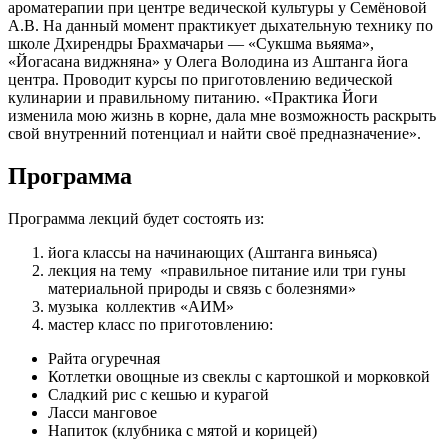
ароматерапии при центре ведической культуры у Семёновой
А.В. На данный момент практикует дыхательную технику по
школе Дхирендры Брахмачарьи — «Сукшма вьяяма»,
«Йогасана виджняна» у Олега Володина из Аштанга йога
центра. Проводит курсы по приготовлению ведической
кулинарии и правильному питанию. «Практика Йоги
изменила мою жизнь в корне, дала мне возможность раскрыть
свой внутренний потенциал и найти своё предназначение».
Программа
Программа лекций будет состоять из:
йога классы на начинающих (Аштанга виньяса)
лекция на тему «правильное питание или три гуны
материальной природы и связь с болезнями»
музыка коллектив «АИМ»
мастер класс по приготовлению:
Райта огуречная
Котлетки овощные из свеклы с картошкой и морковкой
Сладкий рис с кешью и курагой
Ласси манговое
Напиток (клубника с мятой и корицей)