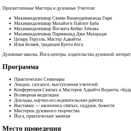
Просветленные Мастера и духовные Учителя:
Махамандалешвар Свами Вишнудевананда Гири
Махамандалешвар Махайоги Пайлот Баба
Махамандалешвар Йогмата Кейко Айкава
Махамандалешвар Пармананд Джи Махарадж
Цезарь Теруэль, Мастер Адвайты
Илья Беляев, традиция Кунта йога
Духовные школы, Йога-центры, издательства духовной литера
Программа
Практические Семинары
Лекции, сатсанги, выступления учителей
Конференция Святых и Мастеров Адвайта Веданты «Будущ
Всемирная медитация
Доклады, научно-исследовательские работы
Выставки — иконопись святых, сиддхов, божеств
Мистерии духовного творчества
Йога, практические занятия
Место проведения