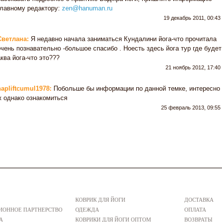
главному редактору:
zen@hanuman.ru
19 декабрь 2011, 00:43
Светлана:
Я недавно начала заниматься Кундалини йога-что прочитала
очень познавательно -большое спасибо . Ноесть здесь йога тур где будет
аква йога-что это???
21 ноябрь 2012, 17:40
napliftcumul1978:
Побольше бы информации по данной темке, интересно
ж однако ознакомиться
25 февраль 2013, 09:55
КОВРИК ДЛЯ ЙОГИ
ДОСТАВКА
ОННОЕ ПАРТНЕРСТВО
ОДЕЖДА
ОПЛАТА
А
КОВРИКИ ДЛЯ ЙОГИ ОПТОМ
ВОЗВРАТЫ