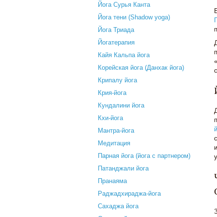
Йога Сурья Канта
Йога тени (Shadow yoga)
Йога Триада
Йогатерапия
Кайя Кальпа йога
Корейская йога (Данхак йога)
Крипалу йога
Крия-йога
Кундалини йога
Кхи-йога
Мантра-йога
Медитация
Парная йога (йога с партнером)
Патанджали йога
Пранаяма
Раджадхираджа-йога
Сахаджа йога