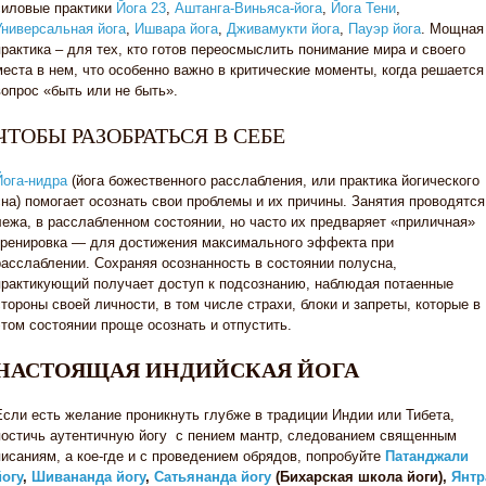
силовые практики
Йога 23
,
Аштанга-Виньяса-йога
,
Йога Тени
,
Универсальная йога
,
Ишвара йога
,
Дживамукти йога
,
Пауэр йога
. Мощная
практика – для тех, кто готов переосмыслить понимание мира и своего
места в нем, что особенно важно в критические моменты, когда решается
вопрос «быть или не быть».
ЧТОБЫ РАЗОБРАТЬСЯ В СЕБЕ
Йога-нидра
(йога божественного расслабления, или практика йогического
сна) помогает осознать свои проблемы и их причины. Занятия проводятся
лежа, в расслабленном состоянии, но часто их предваряет «приличная»
тренировка — для достижения максимального эффекта при
расслаблении. Сохраняя осознанность в состоянии полусна,
практикующий получает доступ к подсознанию, наблюдая потаенные
стороны своей личности, в том числе страхи, блоки и запреты, которые в
этом состоянии проще осознать и отпустить.
НАСТОЯЩАЯ ИНДИЙСКАЯ ЙОГА
Если есть желание проникнуть глубже в традиции Индии или Тибета,
постичь аутентичную йогу с пением мантр, следованием священным
писаниям, а кое-где и с проведением обрядов, попробуйте
Патанджали
йогу
,
Шивананда йогу
,
Сатьянанда йогу
(Бихарская школа йоги),
Янтр