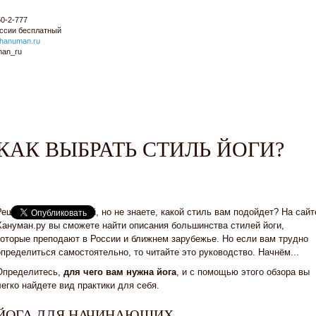
50-2-777
оссии
бесплатный
hanuman.ru
man_ru
ЕМИНАРЫ
БЛОГ
ЭНЦИКЛОПЕДИЯ
КАК ВЫБРАТЬ СТИЛЬ ЙОГИ?
Решили заняться йогой, но не знаете, какой стиль вам подойдет? На сайт
Хануман.ру вы сможете найти описания большинства стилей йоги,
которые преподают в России и ближнем зарубежье. Но если вам трудно
определиться самостоятельно, то читайте это руководство. Начнём...
Определитесь,
для чего вам нужна йога
, и с помощью этого обзора вы
легко найдете вид практики для себя.
ЙОГА ДЛЯ НАЧИНАЮЩИХ