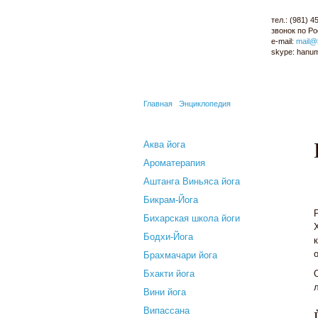
тел.:
(981) 4
звонок по Р
e-mail:
mail@
skype:
hanu
МАГАЗИН
ОПТОМ
ЙОГА-КАРТА
С
Главная
Энциклопедия
Аква йога
Ароматерапия
Аштанга Виньяса йога
Бикрам-Йога
Бихарская школа йоги
Бодхи-Йога
Брахмачари йога
Бхакти йога
Вини йога
Випассана