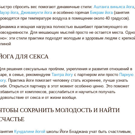
Быстро сбросить вес помогают динамичные стили:
Аштанга виньяса йога
Пауэр йога
,
Дживамукти йога
и особенно горячая
Бикрам йога
(занятия
проводятся при температуре воздуха в помещении около 40 градусов).
Динамика и мощная нагрузка полностью вышибают практикующего из
повседневности. Для мешающих мыслей просто не остается места. Одно
«но»: эти стили практики подходят молодым и здоровым людям с крепко
спиной
ЙОГА ДЛЯ СЕКСА
Для решения сексуальных проблем, укрепления и развития отношений в
паре, в семье, рекомендуем
Тантра йогу
с партнером или просто
Парную
йогу
.
Практика йоги помогает человеку стать искреннее, лучше узнать
себя. Открыться партнеру в этот момент особенно ценно. Это поможет
избавиться от комплексов, расслабиться и научиться получать
удовольствие от секса и от жизни вообще.
ЧТОБЫ СОХРАНИТЬ МОЛОДОСТЬ И НАЙТИ
СЧАСТЬЕ
Занятия
Кундалини йогой
школы Йоги Бхаджана
учат быть счастливым,