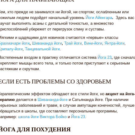
Тем, кто прежде не занимался ни йогой, ни спортом; ослабленным или
пожилым людям подойдет начальный уровень
Йоги Айенгара
.
Здесь вас
научат выполнять асаны с детальной точностью, а множество
приспособлений убережет от перегрузок спину и суставы.
Мягкими и щадящими для новичков считаются «первые» классы
Брахмачари йоги
,
Шивананда йоги
,
Трай йоги
,
Вини-йоги
,
Янтра-йоги
,
Крипалу-йоги
,
Танцевальной йоги
.
Постепенным входом в практику отличается система
Йога 23
,
где сначал
укрепляют мышцы всего тела, и только потом приступают к серьезным
растяжкам и скруткам.
ЕСЛИ ЕСТЬ ПРОБЛЕМЫ СО ЗДОРОВЬЕМ
Терапевтическим эффектом обладают все стили йоги, но
акцент на йога-
терапию
делается в
Шивананда-йоге
и
Сатьянанда йоге. При наличии
серьезных заболеваний и травм, в случае ампутации конечностей, лучше
обращаться в школы, где составляют персональные программы,
например:
школа йоги
Виктора Бойко
и
Йога 23
.
ЙОГА ДЛЯ ПОХУДЕНИЯ