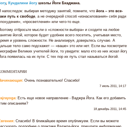
йогу
,
Кундалини йогу
школы Йоги Бхаджана.
И напоследок: выбирая методику занятий, помните, что
йога – это все-
таки путь к свободе
, а не очередной способ «изнасилования» себя ради
«похудения», «просветления» или чего-то еще.
Поэтому отбросьте мысли о «сложности выбора» и сходите на любое
занятие йогой, которое будет удобнее всего посетить, учитывая место,
время и уровень сложности. Не анализируя, доверьтесь случаю. А
дальше тело само подскажет — «ваше» это или нет. Если вы посмотрите
биографии Великих учителей йоги, то увидите: мало кто из них искал йогу
Йога появилась на их пути. С тех пор их путь стал называться йогой.
КОММЕНТАРИИ
Начинающая:
Очень познавательно! Спасибо!
7 июль 2011, 14:17
vajrayoga:
Есть еще новое направление - Ваджра Йога. Как его добавить 
этим описаниям?
18 декабрь 2011, 14:45
Евгения:
Спасибо! В ближайшее время опубликуем. Если вы можете
рассказать подробнее о практике Ваджра-йоги, пришлите информацию