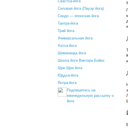
Свастха-йога
Силовая йога (Пауэр йога)
Синдо — японская йога
Тантра-йога
Трай йога
Универсальная йога
Хатха-йога
Шивананда йога
Школа йоги Виктора Бойко
Шри Шри йога
Юддха-йога
Янтра-йога
Подпишитесь на
еженедельную рассылку о
йоге