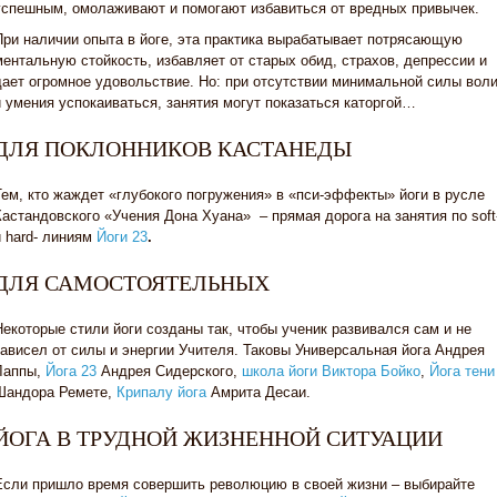
успешным, омолаживают и помогают избавиться от вредных привычек.
При наличии опыта в йоге, эта практика вырабатывает потрясающую
ментальную стойкость, избавляет от старых обид, страхов, депрессии и
дает огромное удовольствие. Но: при отсутствии минимальной силы вол
и умения успокаиваться, занятия могут показаться каторгой…
ДЛЯ ПОКЛОННИКОВ КАСТАНЕДЫ
Тем, кто жаждет «глубокого погружения» в «пси-эффекты» йоги в русле
Кастандовского «Учения Дона Хуана» – прямая дорога на занятия по soft
и hard- линиям
Йоги 23
.
ДЛЯ САМОСТОЯТЕЛЬНЫХ
Некоторые стили йоги созданы так, чтобы ученик развивался сам и не
зависел от силы и энергии Учителя. Таковы Универсальная йога
Андрея
Лаппы,
Йога 23
Андрея Сидерского,
школа йоги Виктора Бойко
,
Йога тени
Шандора Ремете,
Крипалу йога
Амрита Десаи.
ЙОГА В ТРУДНОЙ ЖИЗНЕННОЙ СИТУАЦИИ
Если пришло время совершить революцию в своей жизни – выбирайте