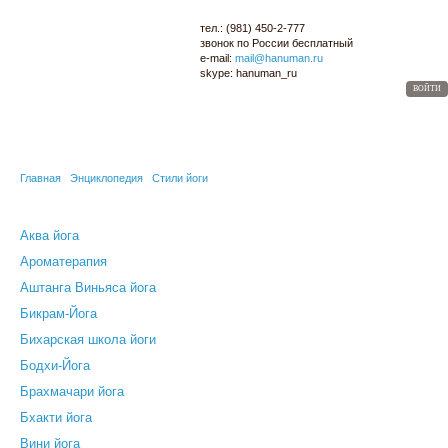
тел.:
(981) 450-2-777
звонок по России
бесплатный
e-mail:
mail@hanuman.ru
skype:
hanuman_ru
ВОЙТИ
МАГАЗИН
ОПТОМ
ЙОГА-КАРТА
СЕМИНАРЫ
БЛОГ
ЭНЦИКЛОПЕДИЯ
Главная
Энциклопедия
Стили йоги
Аква йога
Ароматерапия
Аштанга Виньяса йога
Бикрам-Йога
Бихарская школа йоги
Бодхи-Йога
Брахмачари йога
Бхакти йога
Вини йога