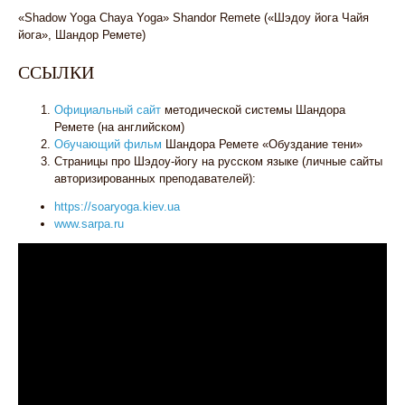
«Shadow Yoga Chaya Yoga» Shandor Remete («Шэдоу йога Чайя
йога», Шандор Ремете)
ССЫЛКИ
Официальный сайт
методической системы Шандора
Ремете (на английском)
Обучающий фильм
Шандора Ремете «Обуздание тени»
Страницы про Шэдоу-йогу на русском языке (личные сайты
авторизированных преподавателей):
https://soaryoga.kiev.ua
www.sarpa.ru