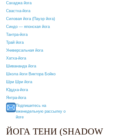
Сахаджа йога
Свастха-йога
Силовая йога (Пауэр йога)
Синдо — японская йога
Тантра-йога
Трай йога
Универсальная йога
Хатха-йога
Шивананда йога
Школа йоги Виктора Бойко
Шри Шри йога
Юддха-йога
Янтра-йога
Подпишитесь на
еженедельную рассылку о
йоге
ЙОГА ТЕНИ (SHADOW