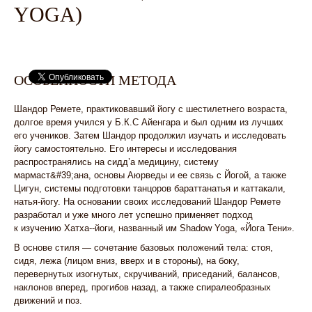
YOGA)
ОСОБЕННОСТИ МЕТОДА
Шандор Ремете, практиковавший йогу с шестилетнего возраста,
долгое время учился у Б.К.С Айенгара и был одним из лучших
его учеников. Затем Шандор продолжил изучать и исследовать
йогу самостоятельно. Его интересы и исследования
распространялись на сидд’а медицину, систему
мармаст&#39;ана, основы Аюрведы и ее связь с Йогой, а также
Цигун, системы подготовки танцоров бараттанатья и каттакали,
натья-йогу. На основании своих исследований Шандор Ремете
разработал и уже много лет успешно применяет подход
к изучению Хатха-­‐йоги, названный им Shadow Yoga, «Йога Тени».
В основе стиля — сочетание базовых положений тела: стоя,
сидя, лежа (лицом вниз, вверх и в стороны), на боку,
перевернутых изогнутых, скручиваний, приседаний, балансов,
наклонов вперед, прогибов назад, а также спиралеобразных
движений и поз.