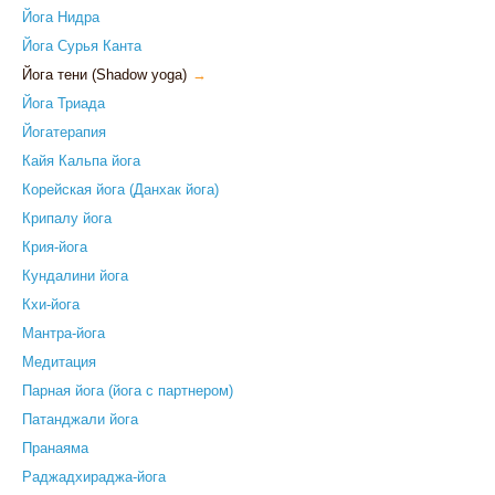
Йога Нидра
Йога Сурья Канта
Йога тени (Shadow yoga)
→
Йога Триада
Йогатерапия
Кайя Кальпа йога
Корейская йога (Данхак йога)
Крипалу йога
Крия-йога
Кундалини йога
Кхи-йога
Мантра-йога
Медитация
Парная йога (йога с партнером)
Патанджали йога
Пранаяма
Раджадхираджа-йога