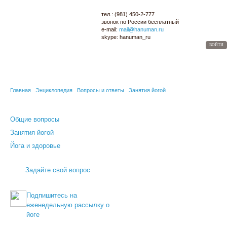
тел.:
(981) 450-2-777
звонок по России
бесплатный
e-mail:
mail@hanuman.ru
skype:
hanuman_ru
ВОЙТИ
МАГАЗИН
ОПТОМ
ЙОГА-КАРТА
СЕМИНАРЫ
БЛОГ
ЭНЦИКЛОПЕДИЯ
Главная
Энциклопедия
Вопросы и ответы
Занятия йогой
Общие вопросы
Занятия йогой
Йога и здоровье
Задайте свой вопрос
Подпишитесь на
еженедельную рассылку о
йоге