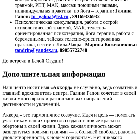
травмой, РПТ, МАК, массаж поющими чашами,
индивидуальная практика по йога – терапии
: Галина
Гапон:
hr_galina@list.ru
, 89169336932
Психологическая консультация, работа с острой
психологической травмой, МАК, телесно-
ориентированная психотерапия, йога-терапия, работа с
беременными, тайская телесно-ориентированная
практика, сессии с Лила-Чакра:
Марина Кожевникова:
tandrin@yandex.ru
,
89055722748
До встречи в Белой Студии!
Дополнительная информация
Наш центр носит имя
«Аккорд»
не случайно, ведь создатель и
главный вдохновитель центра, Галина Гапон сочетает в своей
жизни много ярких и разноплановых направлений
деятельности и увлечений.
Аккорд – это гармоничное созвучие. Идея и цель — помогать
участникам наших проектов создавать новые краски и
обертоны в своей жизни. Здесь каждая личность может
развернуться новыми гранями — к большей свободе, радости,
удовлетворенности, к новым горизонтам. Нет никакого