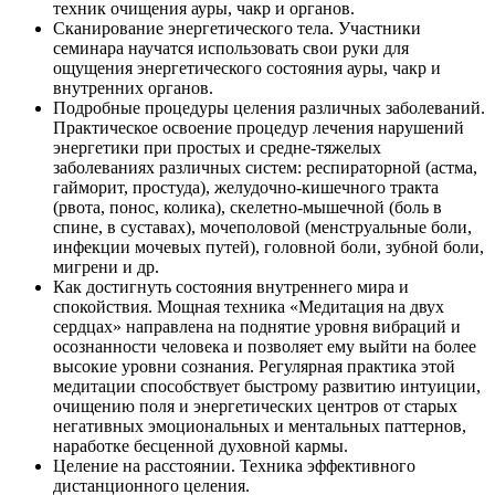
техник очищения ауры, чакр и органов.
Сканирование энергетического тела. Участники
семинара научатся использовать свои руки для
ощущения энергетического состояния ауры, чакр и
внутренних органов.
Подробные процедуры целения различных заболеваний.
Практическое освоение процедур лечения нарушений
энергетики при простых и средне-тяжелых
заболеваниях различных систем: респираторной (астма,
гайморит, простуда), желудочно-кишечного тракта
(рвота, понос, колика), скелетно-мышечной (боль в
спине, в суставах), мочеполовой (менструальные боли,
инфекции мочевых путей), головной боли, зубной боли,
мигрени и др.
Как достигнуть состояния внутреннего мира и
спокойствия. Мощная техника «Медитация на двух
сердцах» направлена на поднятие уровня вибраций и
осознанности человека и позволяет ему выйти на более
высокие уровни сознания. Регулярная практика этой
медитации способствует быстрому развитию интуиции,
очищению поля и энергетических центров от старых
негативных эмоциональных и ментальных паттернов,
наработке бесценной духовной кармы.
Целение на расстоянии. Техника эффективного
дистанционного целения.