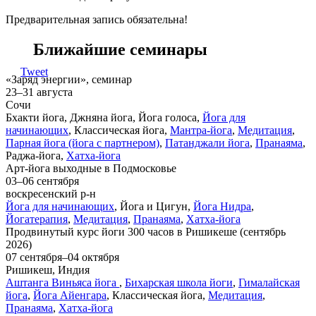
Предварительная запись обязательна!
Ближайшие семинары
Tweet
«Заряд энергии», семинар
23–31 августа
Сочи
Бхакти йога, Джняна йога, Йога голоса,
Йога для
начинающих
, Классическая йога,
Мантра-йога
,
Медитация
,
Парная йога (йога с партнером)
,
Патанджали йога
,
Пранаяма
,
Раджа-йога,
Хатха-йога
Арт-йога выходные в Подмосковье
03–06 сентября
воскресенский р-н
Йога для начинающих
, Йога и Цигун,
Йога Нидра
,
Йогатерапия
,
Медитация
,
Пранаяма
,
Хатха-йога
Продвинутый курс йоги 300 часов в Ришикеше (сентябрь
2026)
07 сентября–04 октября
Ришикеш, Индия
Аштанга Виньяса йога
,
Бихарская школа йоги
,
Гималайская
йога
,
Йога Айенгара
, Классическая йога,
Медитация
,
Пранаяма
,
Хатха-йога