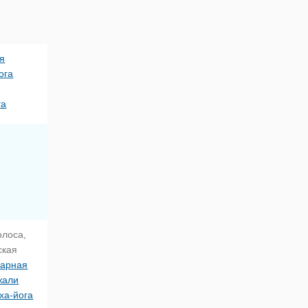
я
ога
,
га
олоса,
ская
арная
жали
ха-йога