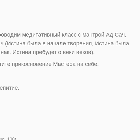
роводим медитативный класс с мантрой Ад Сач,
ач (Истина была в начале творения, Истина была
нак, Истина пребудет о веки веков).
тите прикосновение Мастера на себе.
епитие.
рп. 100)