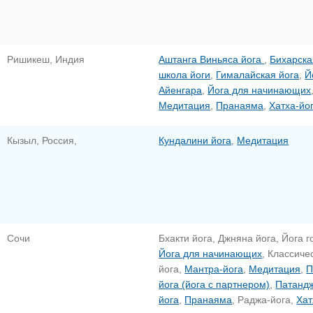
Ришикеш, Индия
Аштанга Виньяса йога
,
Бихарска
школа йоги
,
Гималайская йога
,
Й
Айенгара
,
Йога для начинающих
Медитация
,
Пранаяма
,
Хатха-йо
Кызыл, Россия,
Кундалини йога
,
Медитация
Сочи
Бхакти йога, Джняна йога, Йога г
Йога для начинающих
, Классиче
йога,
Мантра-йога
,
Медитация
,
П
йога (йога с партнером)
,
Патанд
йога
,
Пранаяма
, Раджа-йога,
Хат