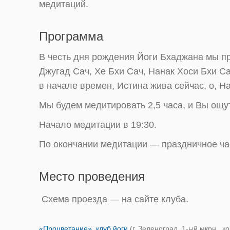
медитаций.
Программа
В честь дня рождения Йоги Бхаджана мы п
Джугад Сач, Хе Бхи Сач, Нанак Хоси Бхи С
в начале времен, Истина жива сейчас, о, На
Мы будем медитировать 2,5 часа, и Вы ощу
Начало медитации в 19:30.
По окончании медитации — праздничное ча
Место проведения
Схема проезда — на сайте клуба.
«Процветание», клуб йоги
(г. Зеленоград, 1-ый мкрн., ко