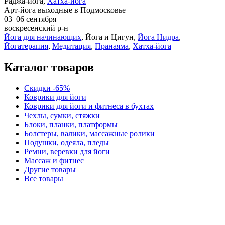
Раджа-йога,
Хатха-йога
Арт-йога выходные в Подмосковье
03–06 сентября
воскресенский р-н
Йога для начинающих
, Йога и Цигун,
Йога Нидра
,
Йогатерапия
,
Медитация
,
Пранаяма
,
Хатха-йога
Каталог товаров
Скидки -65%
Коврики для йоги
Коврики для йоги и фитнеса в бухтах
Чехлы, сумки, стяжки
Блоки, планки, платформы
Болстеры, валики, массажные ролики
Подушки, одеяла, пледы
Ремни, веревки для йоги
Массаж и фитнес
Другие товары
Все товары