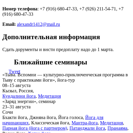
Номер телефона
: +7 (916) 680-47-33, +7 (926) 211-54-71, +7
(916) 680-47-33
Email:
alexandr1412@mail.ru
Дополнительная информация
Сдать дорументы и внсти предоплату надо до 1 марта.
Ближайшие семинары
Tweet
«Тыва. Вспомни — культурно-приключенческая программа в
Тыву с практиками йоги», йога-тур
08–15 августа
Кызыл, Россия,
Кундалини йога
,
Медитация
«Заряд энергии», семинар
23–31 августа
Сочи
Бхакти йога, Джняна йога, Йога голоса,
Йога для
начинающих
, Классическая йога,
Мантра-йога
,
Медитация
,
Парная йога (йога с партнером)
,
Патанджали йога
,
Пранаяма
,