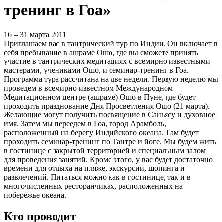
тренинг в Гоа»
16 – 31 марта 2011
Приглашаем вас в тантрический тур по Индии. Он включает в
себя пребывание в ашраме Ошо, где вы сможете принять
участие в тантрических медитациях с всемирно известными
мастерами, учениками Ошо, и семинар-тренинг в Гоа.
Программа тура рассчитана на две недели. Первую неделю мы
проведем в всемирно известном Международном
Медитационном центре (ашраме) Ошо в Пуне, где будет
проходить празднование Дня Просветления Ошо (21 марта).
Желающие могут получить посвящение в Саньясу и духовное
имя. Затем мы переедем в Гоа, город Арамболь,
расположенный на берегу Индийского океана. Там будет
проходить семинар-тренинг по Тантре и йоге. Мы будем жить
в гостинице с закрытой территорией и специальным залом
для проведения занятий. Кроме этого, у вас будет достаточно
времени для отдыха на пляже, экскурсий, шопинга и
развлечений. Питаться можно как в гостинице, так и в
многочисленных ресторанчиках, расположенных на
побережье океана.
Кто проводит