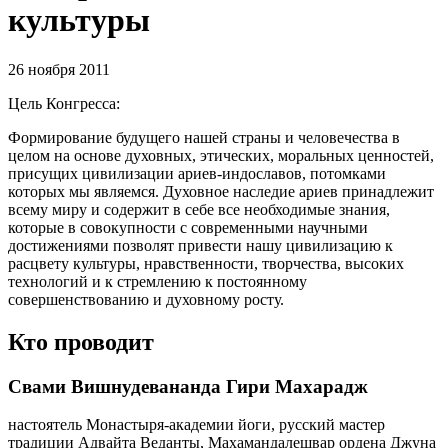
культуры
26 ноября 2011
Цель Конгресса:
Формирование будущего нашей страны и человечества в
целом на основе духовных, этических, моральных ценностей,
присущих цивилизации ариев-индославов, потомками
которых мы являемся. Духовное наследие ариев принадлежит
всему миру и содержит в себе все необходимые знания,
которые в совокупности с современными научными
достижениями позволят привести нашу цивилизацию к
расцвету культуры, нравственности, творчества, высоких
технологий и к стремлению к постоянному
совершенствованию и духовному росту.
Кто проводит
Свами Вишнудевананда Гири Махарадж
настоятель Монастыря-академии йоги, русский мастер
традиции Адвайта Веданты, Махамандалешвар ордена Джуна