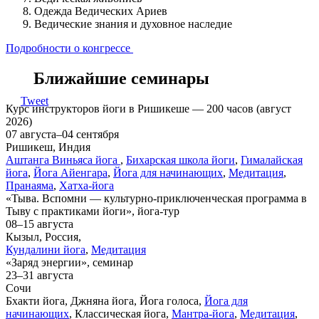
Одежда Ведических Ариев
Ведические знания и духовное наследие
Подробности о конгрессе
Ближайшие семинары
Tweet
Курс инструкторов йоги в Ришикеше — 200 часов (август
2026)
07 августа–04 сентября
Ришикеш, Индия
Аштанга Виньяса йога
,
Бихарская школа йоги
,
Гималайская
йога
,
Йога Айенгара
,
Йога для начинающих
,
Медитация
,
Пранаяма
,
Хатха-йога
«Тыва. Вспомни — культурно-приключенческая программа в
Тыву с практиками йоги», йога-тур
08–15 августа
Кызыл, Россия,
Кундалини йога
,
Медитация
«Заряд энергии», семинар
23–31 августа
Сочи
Бхакти йога, Джняна йога, Йога голоса,
Йога для
начинающих
, Классическая йога,
Мантра-йога
,
Медитация
,