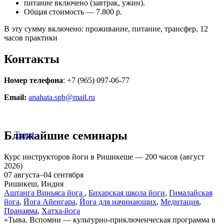
питание включено (завтрак, ужин).
Общая стоимость — 7.800 р.
В эту сумму включено: проживание, питание, трансфер, 12
часов практики
Контакты
Номер телефона
: +7 (965) 097-06-77
Email:
anahata.spb@mail.ru
Ближайшие семинары
Tweet
Курс инструкторов йоги в Ришикеше — 200 часов (август
2026)
07 августа–04 сентября
Ришикеш, Индия
Аштанга Виньяса йога
,
Бихарская школа йоги
,
Гималайская
йога
,
Йога Айенгара
,
Йога для начинающих
,
Медитация
,
Пранаяма
,
Хатха-йога
«Тыва. Вспомни — культурно-приключенческая программа в