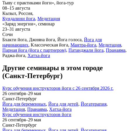
Тыву с практиками йоги», йога-тур
08–15 августа
Кызыл, Россия,
Кундалини йога
,
Медитация
«Заряд энергии», семинар
23–31 августа
Сочи
Бхакти йога, Джняна йога, Йога голоса,
Йога для
начинающих
, Классическая йога,
Мантра-йога
,
Медитация
,
Парная йога (йога с партнером)
,
Патанджали йога
,
Пранаяма
,
Раджа-йога,
Хатха-йога
Другие семинары в этом городе
(Санкт-Петербург)
Курс обучения инструкторов йоги с 26 сентября 2026 г.
26 сентября–29 мая
Санкт-Петербург
Йога для беременных
,
Йога для детей
,
Йогатерапия
,
Медитация
,
Пранаяма
,
Хатха-йога
Курс обучения инструкторов йоги
26 сентября–29 мая
Санкт-Петербург
Йога для беременных
,
Йога для детей
,
Йогатерапия
,