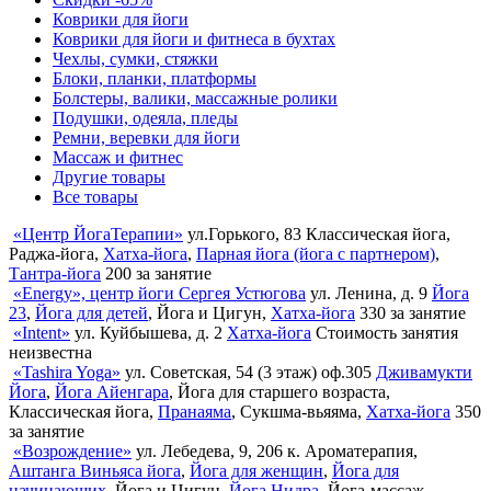
Коврики для йоги
Коврики для йоги и фитнеса в бухтах
Чехлы, сумки, стяжки
Блоки, планки, платформы
Болстеры, валики, массажные ролики
Подушки, одеяла, пледы
Ремни, веревки для йоги
Массаж и фитнес
Другие товары
Все товары
«Центр ЙогаТерапии»
ул.Горького, 83
Классическая йога,
Раджа-йога,
Хатха-йога
,
Парная йога (йога с партнером)
,
Тантра-йога
200
за занятие
«Energy», центр йоги Сергея Устюгова
ул. Ленина, д. 9
Йога
23
,
Йога для детей
, Йога и Цигун,
Хатха-йога
330
за занятие
«Intent»
ул. Куйбышева, д. 2
Хатха-йога
Стоимость занятия
неизвестна
«Tashira Yoga»
ул. Советская, 54 (3 этаж) оф.305
Дживамукти
Йога
,
Йога Айенгара
, Йога для старшего возраста,
Классическая йога,
Пранаяма
, Сукшма-вьяяма,
Хатха-йога
350
за занятие
«Возрождение»
ул. Лебедева, 9, 206 к.
Ароматерапия,
Аштанга Виньяса йога
,
Йога для женщин
,
Йога для
начинающих
, Йога и Цигун,
Йога Нидра
, Йога-массаж,