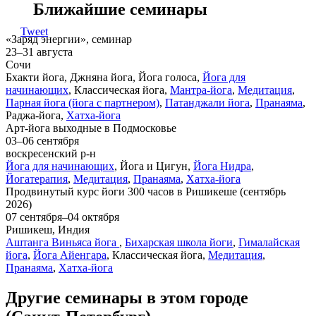
Ближайшие семинары
Tweet
«Заряд энергии», семинар
23–31 августа
Сочи
Бхакти йога, Джняна йога, Йога голоса,
Йога для
начинающих
, Классическая йога,
Мантра-йога
,
Медитация
,
Парная йога (йога с партнером)
,
Патанджали йога
,
Пранаяма
,
Раджа-йога,
Хатха-йога
Арт-йога выходные в Подмосковье
03–06 сентября
воскресенский р-н
Йога для начинающих
, Йога и Цигун,
Йога Нидра
,
Йогатерапия
,
Медитация
,
Пранаяма
,
Хатха-йога
Продвинутый курс йоги 300 часов в Ришикеше (сентябрь
2026)
07 сентября–04 октября
Ришикеш, Индия
Аштанга Виньяса йога
,
Бихарская школа йоги
,
Гималайская
йога
,
Йога Айенгара
, Классическая йога,
Медитация
,
Пранаяма
,
Хатха-йога
Другие семинары в этом городе