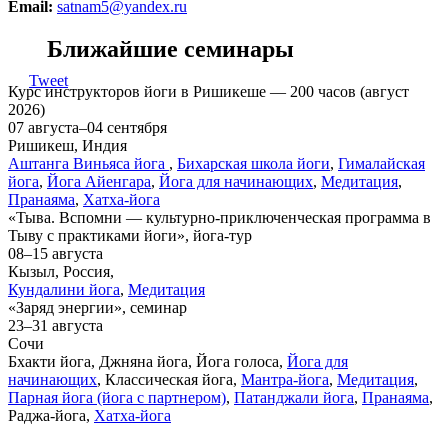
Email:
satnam5@yandex.ru
Ближайшие семинары
Tweet
Курс инструкторов йоги в Ришикеше — 200 часов (август
2026)
07 августа–04 сентября
Ришикеш, Индия
Аштанга Виньяса йога
,
Бихарская школа йоги
,
Гималайская
йога
,
Йога Айенгара
,
Йога для начинающих
,
Медитация
,
Пранаяма
,
Хатха-йога
«Тыва. Вспомни — культурно-приключенческая программа в
Тыву с практиками йоги», йога-тур
08–15 августа
Кызыл, Россия,
Кундалини йога
,
Медитация
«Заряд энергии», семинар
23–31 августа
Сочи
Бхакти йога, Джняна йога, Йога голоса,
Йога для
начинающих
, Классическая йога,
Мантра-йога
,
Медитация
,
Парная йога (йога с партнером)
,
Патанджали йога
,
Пранаяма
,
Раджа-йога,
Хатха-йога