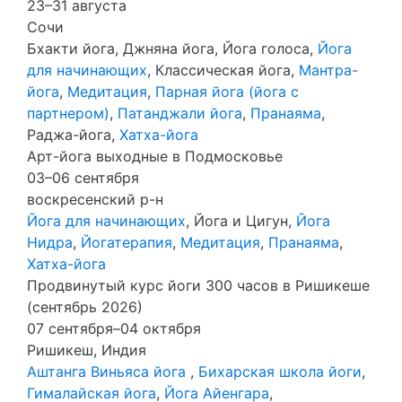
23–31 августа
Сочи
Бхакти йога, Джняна йога, Йога голоса,
Йога
для начинающих
, Классическая йога,
Мантра-
йога
,
Медитация
,
Парная йога (йога с
партнером)
,
Патанджали йога
,
Пранаяма
,
Раджа-йога,
Хатха-йога
Арт-йога выходные в Подмосковье
03–06 сентября
воскресенский р-н
Йога для начинающих
, Йога и Цигун,
Йога
Нидра
,
Йогатерапия
,
Медитация
,
Пранаяма
,
Хатха-йога
Продвинутый курс йоги 300 часов в Ришикеше
(сентябрь 2026)
07 сентября–04 октября
Ришикеш, Индия
Аштанга Виньяса йога
,
Бихарская школа йоги
,
Гималайская йога
,
Йога Айенгара
,