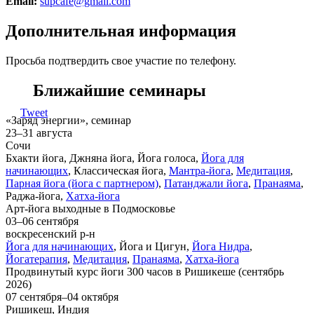
Email:
supcafe@gmail.com
Дополнительная информация
Просьба подтвердить свое участие по телефону.
Ближайшие семинары
Tweet
«Заряд энергии», семинар
23–31 августа
Сочи
Бхакти йога, Джняна йога, Йога голоса,
Йога для
начинающих
, Классическая йога,
Мантра-йога
,
Медитация
,
Парная йога (йога с партнером)
,
Патанджали йога
,
Пранаяма
,
Раджа-йога,
Хатха-йога
Арт-йога выходные в Подмосковье
03–06 сентября
воскресенский р-н
Йога для начинающих
, Йога и Цигун,
Йога Нидра
,
Йогатерапия
,
Медитация
,
Пранаяма
,
Хатха-йога
Продвинутый курс йоги 300 часов в Ришикеше (сентябрь
2026)
07 сентября–04 октября
Ришикеш, Индия