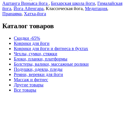
Аштанга Виньяса йога
,
Бихарская школа йоги
,
Гималайская
йога
,
Йога Айенгара
, Классическая йога,
Медитация
,
Пранаяма
,
Хатха-йога
Каталог товаров
Скидки -65%
Коврики для йоги
Коврики для йоги и фитнеса в бухтах
Чехлы, сумки, стяжки
Блоки, планки, платформы
Болстеры, валики, массажные ролики
Подушки, одеяла, пледы
Ремни, веревки для йоги
Массаж и фитнес
Другие товары
Все товары