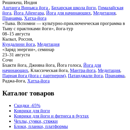
Ришикеш, Индия
Аштанга Виньяса йога
,
Бихарская школа йоги
,
Гималайская
йога
,
Йога Айенгара
,
Йога для начинающих
,
Медитация
,
Пранаяма
,
Хатха-йога
«Тыва. Вспомни — культурно-приключенческая программа в
Тыву с практиками йоги», йога-тур
08–15 августа
Кызыл, Россия,
Кундалини йога
,
Медитация
«Заряд энергии», семинар
23–31 августа
Сочи
Бхакти йога, Джняна йога, Йога голоса,
Йога для
начинающих
, Классическая йога,
Мантра-йога
,
Медитация
,
Парная йога (йога с партнером)
,
Патанджали йога
,
Пранаяма
,
Раджа-йога,
Хатха-йога
Каталог товаров
Скидки -65%
Коврики для йоги
Коврики для йоги и фитнеса в бухтах
Чехлы, сумки, стяжки
Блоки, планки, платформы