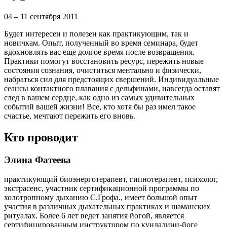
04 – 11 сентября 2011
Будет интересен и полезен как практикующим, так и
новичкам. Опыт, полученный во время семинара, будет
вдохновлять вас еще долгое время после возвращения.
Практики помогут восстановить ресурс, пережить новые
состояния сознания, очиститься ментально и физически,
набраться сил для предстоящих свершений. Индивидуальные
сеансы контактного плавания с дельфинами, навсегда оставят
след в вашем сердце, как одно из самых удивительных
событий вашей жизни! Все, кто хотя бы раз имел такое
счастье, мечтают пережить его вновь.
Кто проводит
Элина Фатеева
практикующий биоэнерготерапевт, гипнотерапевт, психолог,
экстрасенс, участник сертификационной программы по
холотропному дыханию С.Грофа., имеет большой опыт
участия в различных дыхательных практиках и шаманских
ритуалах. Более 6 лет ведет занятия йогой, является
сертифицированным инструктором по кундалини-йоге