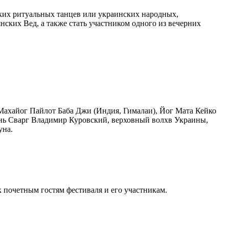
ких ритуальных танцев или украинских народных,
ских Вед, а также стать участником одного из вечерних
ахайог Пайлот Баба Джи (Индия, Гималаи), Йог Мата Кейко
нь Сварг Владимир Куровский, верховный волхв Украины,
уна.
почетным гостям фестиваля и его участникам.