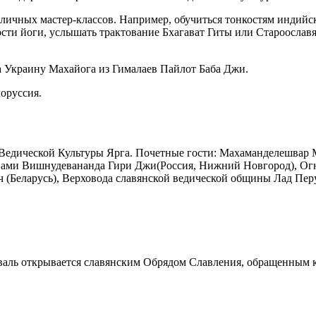
личных мастер-классов. Например, обучиться тонкостям индийс
ти йоги, услышать трактование Бхагават Гиты или Староославян
 Украину Махайога из Гималаев Пайлот Баба Джи.
лоруссия.
едической Культуры Ярга. Почетные гости: Махаманделешвар М
вами Вишнудевананда Гири Джи(Россия, Нижний Новгород), Ог
 (Беларусь), Верховода славянской ведической общины Лад Пер
аль открывается славянским Обрядом Славления, обращенным к 