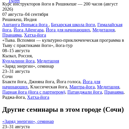
Tweet
Курс инструкторов йоги в Ришикеше — 200 часов (август
2026)
07 августа–04 сентября
Ришикеш, Индия
Аштанга Виньяса йога
,
Бихарская школа йоги
,
Гималайская
йога
,
Йога Айенгара
,
Йога для начинающих
,
Медитация
,
Пранаяма
,
Хатха-йога
«Тыва. Вспомни — культурно-приключенческая программа в
Тыву с практиками йоги», йога-тур
08–15 августа
Кызыл, Россия,
Кундалини йога
,
Медитация
«Заряд энергии», семинар
23–31 августа
Сочи
Бхакти йога, Джняна йога, Йога голоса,
Йога для
начинающих
, Классическая йога,
Мантра-йога
,
Медитация
,
Парная йога (йога с партнером)
,
Патанджали йога
,
Пранаяма
,
Раджа-йога,
Хатха-йога
Другие семинары в этом городе (Сочи)
«Заряд энергии», семинар
23–31 августа