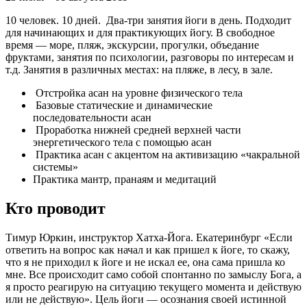
10 человек. 10 дней.
Два-три занятия йоги в день. Подходит
для начинающих и для практикующих йогу. В свободное
время — море, пляж, экскурсии, прогулки, объедание
фруктами, занятия по психологии, разговоры по интересам и
т.д. Занятия в различных местах: на пляже, в лесу, в зале.
Отстройка асан на уровне физического тела
Базовые статические и динамические
последовательности асан
Проработка нижней средней верхней части
энергетического тела с помощью асан
Практика асан с акцентом на активизацию «чакральной
системы»
Практика мантр, пранаям и медитаций
Кто проводит
Тимур Юркин, инструктор Хатха-Йога. Екатеринбург «Если
ответить на вопрос как начал и как пришел к йоге, то скажу,
что я не приходил к йоге и не искал ее, она сама пришла ко
мне. Все происходит само собой спонтанно по замыслу Бога, а
я просто реагирую на ситуацию текущего момента и действую
или не действую». Цель йоги — осознания своей истинной