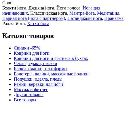
Сочи
Бхакти йога, Джняна йога, Йога голоса,
Йога для
начинающих
, Классическая йога,
Мантра-йога
,
Медитация
,
Парная йога (йога с партнером)
,
Патанджали йога
,
Пранаяма
,
Раджа-йога,
Хатха-йога
Каталог товаров
Скидки -65%
Коврики для йоги
Коврики для йоги и фитнеса в бухтах
Чехлы, сумки, стяжки
Блоки, планки, платформы
Болстеры, валики, массажные ролики
Подушки, одеяла, пледы
Ремни, веревки для йоги
Массаж и фитнес
Другие товары
Все товары