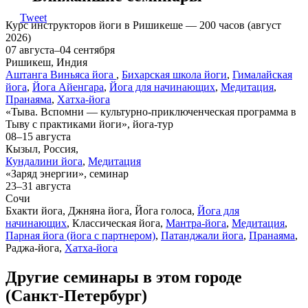
Tweet
Курс инструкторов йоги в Ришикеше — 200 часов (август
2026)
07 августа–04 сентября
Ришикеш, Индия
Аштанга Виньяса йога
,
Бихарская школа йоги
,
Гималайская
йога
,
Йога Айенгара
,
Йога для начинающих
,
Медитация
,
Пранаяма
,
Хатха-йога
«Тыва. Вспомни — культурно-приключенческая программа в
Тыву с практиками йоги», йога-тур
08–15 августа
Кызыл, Россия,
Кундалини йога
,
Медитация
«Заряд энергии», семинар
23–31 августа
Сочи
Бхакти йога, Джняна йога, Йога голоса,
Йога для
начинающих
, Классическая йога,
Мантра-йога
,
Медитация
,
Парная йога (йога с партнером)
,
Патанджали йога
,
Пранаяма
,
Раджа-йога,
Хатха-йога
Другие семинары в этом городе
(Санкт-Петербург)