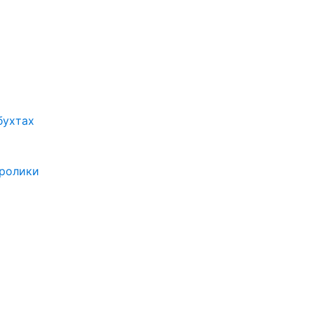
бухтах
 ролики