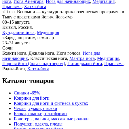
йога
,
Йога Айенгара
,
Йога для начинающих
,
Медитация
,
Пранаяма
,
Хатха-йога
«Тыва. Вспомни — культурно-приключенческая программа в
Тыву с практиками йоги», йога-тур
08–15 августа
Кызыл, Россия,
Кундалини йога
,
Медитация
«Заряд энергии», семинар
23–31 августа
Сочи
Бхакти йога, Джняна йога, Йога голоса,
Йога для
начинающих
, Классическая йога,
Мантра-йога
,
Медитация
,
Парная йога (йога с партнером)
,
Патанджали йога
,
Пранаяма
,
Раджа-йога,
Хатха-йога
Каталог товаров
Скидки -65%
Коврики для йоги
Коврики для йоги и фитнеса в бухтах
Чехлы, сумки, стяжки
Блоки, планки, платформы
Болстеры, валики, массажные ролики
Подушки, одеяла, пледы