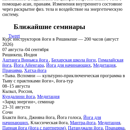
помощью асан, пранаям. Изменения внутреннего состояние
через раскрытие физ. тела и воздействие на энергетическую
систему.
Ближайшие семинары
Tweet
Курс инструкторов йоги в Ришикеше — 200 часов (август
2026)
07 августа–04 сентября
Ришикеш, Индия
Аштанга Виньяса йога
,
Бихарская школа йоги
,
Гималайская
йога
,
Йога Айенгара
,
Йога для начинающих
,
Медитация
,
Пранаяма
,
Хатха-йога
«Тыва. Вспомни — культурно-приключенческая программа в
Тыву с практиками йоги», йога-тур
08–15 августа
Кызыл, Россия,
Кундалини йога
,
Медитация
«Заряд энергии», семинар
23–31 августа
Сочи
Бхакти йога, Джняна йога, Йога голоса,
Йога для
начинающих
, Классическая йога,
Мантра-йога
,
Медитация
,
Парная йога (йога с партнером)
,
Патанджали йога
,
Пранаяма
,