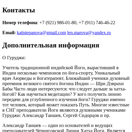
Контакты
Номер телефона
: +7 (921) 986-01-80, +7 (911) 746-46-22
Email:
katistepanova@gmail.com
len.marova@yandex.ru
Дополнительная информация
О Гуруджи:
Учитель традиционной индийской Йоги, вырастивший в
Индии несколько чемпионов по йога-спорту, Уникальный
врач Аюрведы и йогатерапевт, Ближайший ученики духовный
преемник великого святого йогина Индии — Шри Дэврахи
Бабы Часто люди интересуются: что следует дальше за хатха-
йогой? Как научиться медитации? У кого получить линию
передачи для углубленного изучения йоги? Гуруджи именно
тот человек, который может показать Путь. Многие известные
в СНГ преподаватели Йоги являются духовными учениками
Гуруджи: Александр Таишев, Сергей Сидорцов и пр.
Александр Таишев — один из основателей и ведущих
преподавателей Черниговской Линии Хатха Йоги. Является