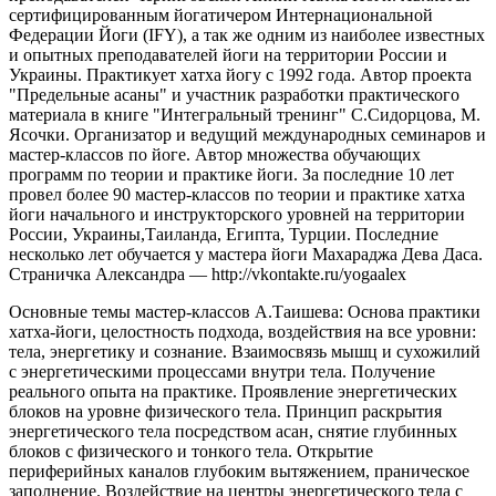
сертифицированным йогатичером Интернациональной
Федерации Йоги (IFY), а так же одним из наиболее известных
и опытных преподавателей йоги на территории России и
Украины. Практикует хатха йогу с 1992 года. Автор проекта
"Предельные асаны" и участник разработки практического
материала в книге "Интегральный тренинг" С.Сидорцова, М.
Ясочки. Организатор и ведущий международных семинаров и
мастер-классов по йоге. Автор множества обучающих
программ по теории и практике йоги. За последние 10 лет
провел более 90 мастер-классов по теории и практике хатха
йоги начального и инструкторского уровней на территории
России, Украины,Таиланда, Египта, Турции. Последние
несколько лет обучается у мастера йоги Махараджа Дева Даса.
Страничка Александра — http://vkontakte.ru/yogaalex
Основные темы мастер-классов А.Таишева: Основа практики
хатха-йоги, целостность подхода, воздействия на все уровни:
тела, энергетику и сознание. Взаимосвязь мышц и сухожилий
с энергетическими процессами внутри тела. Получение
реального опыта на практике. Проявление энергетических
блоков на уровне физического тела. Принцип раскрытия
энергетического тела посредством асан, снятие глубинных
блоков с физического и тонкого тела. Открытие
периферийных каналов глубоким вытяжением, праническое
заполнение. Воздействие на центры энергетического тела с