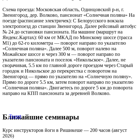
Схема проезда: Московская область, Одинцовский р-н, г.
Звенигород, дер. Волково, пансионат «Солнечная поляна» На
поезде (расписание электричек): С Белорусского вокзала
электропоезд до станции Звенигород. Далее рейсовый автобус
№ 24 до остановки пансионата. На машине (маршрут на
Яндекс.Картах): 60 км от МКАД по Минскому шоссе (трасса
М1) до 62-го километра — поворот направо по указателю
«Солнечная поляна». Далее 500 м, поворот налево на
Можайское шоссе и через 300 м — поворот направо по
указателю пансионата и поселок «Никольское». Далее, не
сворачивая, 5.5 км по главной дороге проездом через Старый
городок и Никольское до перекрестка с поворотом на
Звенигород — прямо по указателю на «Солнечную поляну».
Прямо по дороге 5.5 км, затем поворот направо по указателю
«Солнечная поляна». Двигаетесь по дороге 5 км до поворота
направо на КПП пансионата за деревней Волково.
Ближайшие семинары
Tweet
Курс инструкторов йоги в Ришикеше — 200 часов (август
2026)