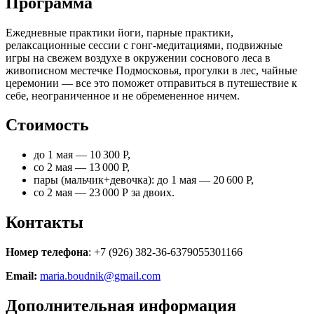
Программа
Ежедневные практики йоги, парные практики,
релаксационные сессии с гонг-медитациями, подвижные
игры на свежем воздухе в окружении соснового леса в
живописном местечке Подмосковья, прогулки в лес, чайные
церемонии — все это поможет отправиться в путешествие к
себе, неограниченное и не обремененное ничем.
Стоимость
до 1 мая — 10 300 Р,
со 2 мая — 13 000 Р,
пары (мальчик+девочка): до 1 мая — 20 600 Р,
со 2 мая — 23 000 Р за двоих.
Контакты
Номер телефона
: +7 (926) 382-36-6379055301166
Email:
maria.boudnik@gmail.com
Дополнительная информация