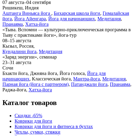
07 августа–04 сентября
Ришикеш, Индия
Аштанга Виньяса йога
,
Бихарская школа йоги
,
Гималайская
йога
,
Йога Айенгара
,
Йога для начинающих
,
Медитация
,
Пранаяма
,
Хатха-йога
«Тыва. Вспомни — культурно-приключенческая программа в
Тыву с практиками йоги», йога-тур
08–15 августа
Кызыл, Россия,
Кундалини йога
,
Медитация
«Заряд энергии», семинар
23–31 августа
Сочи
Бхакти йога, Джняна йога, Йога голоса,
Йога для
начинающих
, Классическая йога,
Мантра-йога
,
Медитация
,
Парная йога (йога с партнером)
,
Патанджали йога
,
Пранаяма
,
Раджа-йога,
Хатха-йога
Каталог товаров
Скидки -65%
Коврики для йоги
Коврики для йоги и фитнеса в бухтах
Чехлы, сумки, стяжки