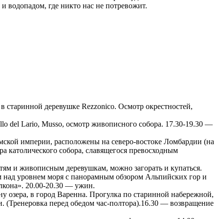
и водопадом, где никто нас не потревожит.
 в старинной деревушке Rezzonico. Осмотр окрестностей,
llo del Lario, Musso, осмотр живописного собора. 17.30-19.30 —
Римской империи, расположены на северо-востоке Ломбардии (на
ра католического собора, славящегося превосходным
остям и живописным деревушкам, можно загорать и купаться.
м над уровнем моря с панорамным обзором Альпийских гор и
лкона». 20.00-20.30 — ужин.
у озера, в город Варенна. Прогулка по старинной набережной,
и. (Тренеровка перед обедом час-полтора).16.30 — возвращение