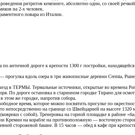
роведения ритритов кемпинге, абсолютно одни, со своей речкой 
иков на 2-х человек.
ераментного повара из Италии.
ка по античной дороге к крепости 1300 г постройки, находящейся
30 — прогулка вдоль озера в три живописные деревни Cremia, Piane
.30 выезд в ТЕРМЫ. Термальные источники, открытые во времена 
оря. По дороге остановка в старинном городке Тирано для осмот
в этом же городке, напротив собора.
. Свободное время, которое можно посвятить прогулке по окрестн
сто непосредственно на границе со Швейцарией на высоте 1320 
(коврики с собой). Тренеровка на горной площадке в районе «ба
тани Кремии на корабле на противоположную — восточную сторон
ревней сторожевой башне. В 15 часов — обед в кафе при крепост