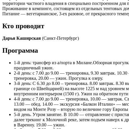
территории частного владения в специально построенном для п
Проживание в кемпинге, состоящем из отдельных тентовых дом
Питание — вегетарианское, 3-ех разовое, от прекрасного темп
Кто проводит
Дарья Каширская
(Санкт-Петербург)
Программа
1-й день: трансфер из а/порта в Милане.Обзорная прогул
праздничный ужин.
2-й день: с 7.00 до 9.00 — тренировка, 9.30 завтрак. 10.
тренеровка, 20.00 — ужин. Прогулка к озеру.
3-й день: С 6.30 до 8.00 – тренировка. 8.00 завтрак. 8
границе со Швейцарией) на высоте 1225 м над уровнем м
внутренним интерьером (1500 г). Ужин на обратном пути 
4-й день: с 7.00 до 9.00 — тренеровка, 10.00 — завтрак
13.00 — обед. 14.00 — экскурсия «Балкон Италии» — ме
видом на Монте Розу – вторую по величине гору Европы 
5-й день. Утром занятие. В 10.00 — отправление с прис
далее трекинг к Молочной реке, затем подъем наверх к д
в Варенну. 19.00 — ужин.