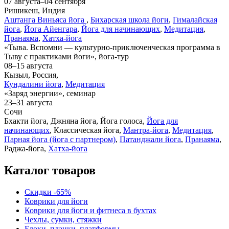
07 августа–04 сентября
Ришикеш, Индия
Аштанга Виньяса йога
,
Бихарская школа йоги
,
Гималайская
йога
,
Йога Айенгара
,
Йога для начинающих
,
Медитация
,
Пранаяма
,
Хатха-йога
«Тыва. Вспомни — культурно-приключенческая программа в
Тыву с практиками йоги», йога-тур
08–15 августа
Кызыл, Россия,
Кундалини йога
,
Медитация
«Заряд энергии», семинар
23–31 августа
Сочи
Бхакти йога, Джняна йога, Йога голоса,
Йога для
начинающих
, Классическая йога,
Мантра-йога
,
Медитация
,
Парная йога (йога с партнером)
,
Патанджали йога
,
Пранаяма
,
Раджа-йога,
Хатха-йога
Каталог товаров
Скидки -65%
Коврики для йоги
Коврики для йоги и фитнеса в бухтах
Чехлы, сумки, стяжки
Блоки, планки, платформы