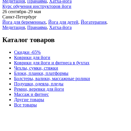
Медитация
,
Пранаяма
,
Хатха-йога
Курс обучения инструкторов йоги
26 сентября–29 мая
Санкт-Петербург
Йога для беременных
,
Йога для детей
,
Йогатерапия
,
Медитация
,
Пранаяма
,
Хатха-йога
Каталог товаров
Скидки -65%
Коврики для йоги
Коврики для йоги и фитнеса в бухтах
Чехлы, сумки, стяжки
Блоки, планки, платформы
Болстеры, валики, массажные ролики
Подушки, одеяла, пледы
Ремни, веревки для йоги
Массаж и фитнес
Другие товары
Все товары