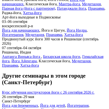
начинающих
, Классическая йога,
Мантра-йога
,
Медитация
,
Парная йога (йога с партнером)
,
Патанджали йога
,
Пранаяма
,
Раджа-йога,
Хатха-йога
Арт-йога выходные в Подмосковье
03–06 сентября
воскресенский р-н
Йога для начинающих
, Йога и Цигун,
Йога Нидра
,
Йогатерапия
,
Медитация
,
Пранаяма
,
Хатха-йога
Продвинутый курс йоги 300 часов в Ришикеше (сентябрь
2026)
07 сентября–04 октября
Ришикеш, Индия
Аштанга Виньяса йога
,
Бихарская школа йоги
,
Гималайская
йога
,
Йога Айенгара
, Классическая йога,
Медитация
,
Пранаяма
,
Хатха-йога
Другие семинары в этом городе
(Санкт-Петербург)
Курс обучения инструкторов йоги с 26 сентября 2026 г.
26 сентября–29 мая
Санкт-Петербург
Йога для беременных
,
Йога для детей
,
Йогатерапия
,