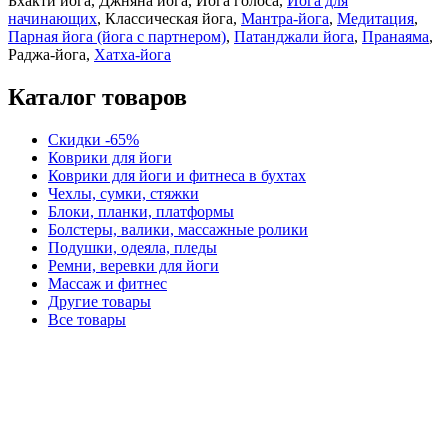
Бхакти йога, Джняна йога, Йога голоса,
Йога для
начинающих
, Классическая йога,
Мантра-йога
,
Медитация
,
Парная йога (йога с партнером)
,
Патанджали йога
,
Пранаяма
,
Раджа-йога,
Хатха-йога
Каталог товаров
Скидки -65%
Коврики для йоги
Коврики для йоги и фитнеса в бухтах
Чехлы, сумки, стяжки
Блоки, планки, платформы
Болстеры, валики, массажные ролики
Подушки, одеяла, пледы
Ремни, веревки для йоги
Массаж и фитнес
Другие товары
Все товары