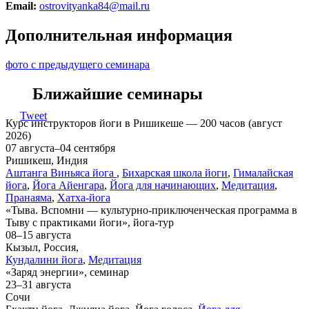
Email:
ostrovityanka84@mail.ru
Дополнительная информация
фото с предыдущего семинара
Ближайшие семинары
Tweet
Курс инструкторов йоги в Ришикеше — 200 часов (август
2026)
07 августа–04 сентября
Ришикеш, Индия
Аштанга Виньяса йога
,
Бихарская школа йоги
,
Гималайская
йога
,
Йога Айенгара
,
Йога для начинающих
,
Медитация
,
Пранаяма
,
Хатха-йога
«Тыва. Вспомни — культурно-приключенческая программа в
Тыву с практиками йоги», йога-тур
08–15 августа
Кызыл, Россия,
Кундалини йога
,
Медитация
«Заряд энергии», семинар
23–31 августа
Сочи