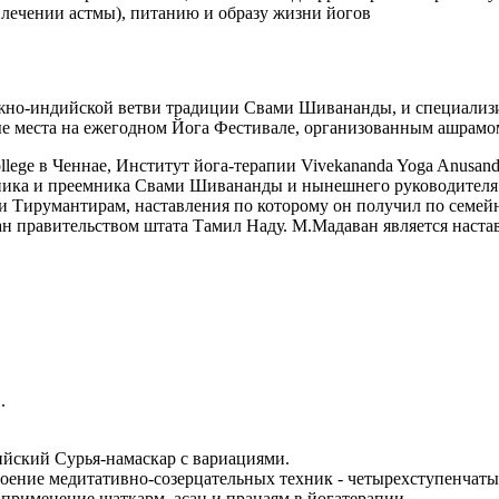
 лечении астмы), питанию и образу жизни йогов
о-индийской ветви традиции Свами Шивананды, и специализиру
вые места на ежегодном Йога Фестивале, организованным ашрам
llege в Ченнае, Институт йога-терапии Vivekananda Yoga Anusan
еника и преемника Свами Шивананды и нынешнего руководител
 Тирумантирам, наставления по которому он получил по семейн
н правительством штата Тамил Наду. М.Мадаван является наста
.
ийский Сурья-намаскар c вариациями.
ние медитативно-созерцательных техник - четырехступенчатый 
 применение шаткарм, асан и пранаям в йогатерапии.