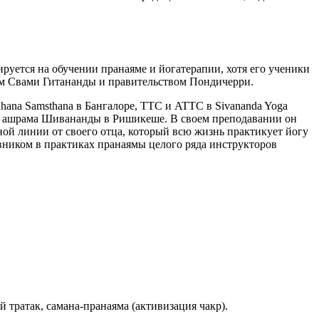
ется на обучении пранаяме и йогатерапии, хотя его ученики
ом Свами Гитананды и правительством Пондичерри.
dhana Samsthana в Бангалоре, TTC и ATTC в Sivananda Yoga
я ашрама Шивананды в Ришикеше. В своем преподавании он
ой линии от своего отца, который всю жизнь практикует йогу
вником в практиках пранаямы целого ряда инструкторов
тратак, самана-пранаяма (активизация чакр).