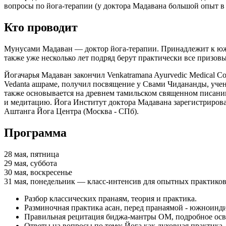
вопросы по йога-терапии (у доктора Мадавана большой опыт в
Кто проводит
Мунусами Мадаван — доктор йога-терапии. Принадлежит к южн
также уже несколько лет подряд берут практически все призо
Йогачарья Мадаван закончил Venkatramana Ayurvedic Medical Co
Vedanta ашраме, получил посвящение у Свами Чидананды, уч
также основывается на древнем тамильском священном писании
и медитацию. Йога Институт доктора Мадавана зарегистрирова
Аштанга Йога Центра (Москва - СПб).
Программа
28 мая, пятница
29 мая, суббота
30 мая, воскресенье
31 мая, понедельник — класс-интенсив для опытных практиков
Разбор классических пранаям, теория и практика.
Разминочная практика асан, перед пранаямой - южноинд
Правильная рецитация биджа-мантры ОМ, подробное освое
Ответы на вопросы по теме: Йога как духовная практика,