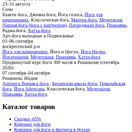
23–31 августа
Сочи
Бхакти йога, Джняна йога, Йога голоса,
Йога для
начинающих
, Классическая йога,
Мантра-йога
,
Медитация
,
Парная йога (йога с партнером)
,
Патанджали йога
,
Пранаяма
,
Раджа-йога,
Хатха-йога
Арт-йога выходные в Подмосковье
03–06 сентября
воскресенский р-н
Йога для начинающих
, Йога и Цигун,
Йога Нидра
,
Йогатерапия
,
Медитация
,
Пранаяма
,
Хатха-йога
Продвинутый курс йоги 300 часов в Ришикеше (сентябрь
2026)
07 сентября–04 октября
Ришикеш, Индия
Аштанга Виньяса йога
,
Бихарская школа йоги
,
Гималайская
йога
,
Йога Айенгара
, Классическая йога,
Медитация
,
Пранаяма
,
Хатха-йога
Каталог товаров
Скидки -65%
Коврики для йоги
Коврики для йоги и фитнеса в бухтах