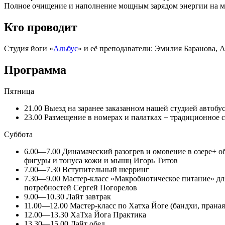
Полное очищение и наполнение мощным зарядом энергии на м
Кто проводит
Студия йоги «
Альбус
» и её преподаватели: Эмилия Баранова, 
Программа
Пятница
21.00 Выезд на заранее заказанном нашей студией автобус
23.00 Размещение в номерах и палатках + традиционное 
Суббота
6.00—7.00 Динамаческий разогрев и омовение в озере+ о
фигуры и тонуса кожи и мышц Игорь Титов
7.00—7.30 Вступительный шерринг
7.30—9.00 Мастер-класс «Макробиотическое питание» для
потребностей Сергей Погорелов
9.00—10.30 Лайт завтрак
11.00—12.00 Мастер-класс по Хатха Йоге (бандхи, прана
12.00—13.30 ХаТха Йога Практика
13.30—15.00 Лайт обед