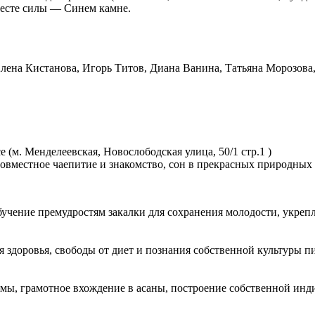
есте силы — Синем камне.
Алена Кистанова, Игорь Титов, Диана Ванина, Татьяна Морозова,
е (м. Менделеевская, Новослободская улица, 50/1 стр.1 )
совместное чаепитие и знакомство, сон в прекрасных природных
бучение премудростям закалки для сохранения молодости, укреп
 здоровья, свободы от диет и познания собственной культуры 
ямы, грамотное вхождение в асаны, построение собственной ин