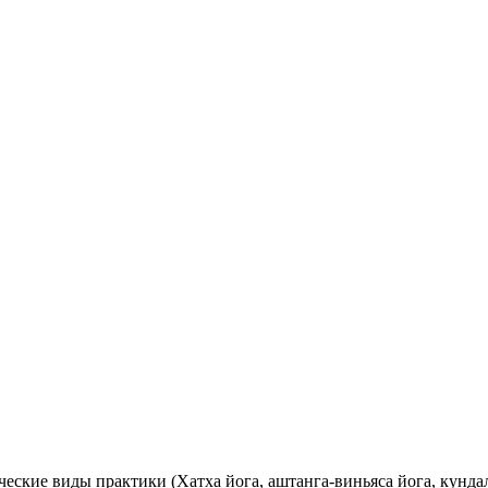
р
ческие виды практики (Хатха йога, аштанга-виньяса йога, кун