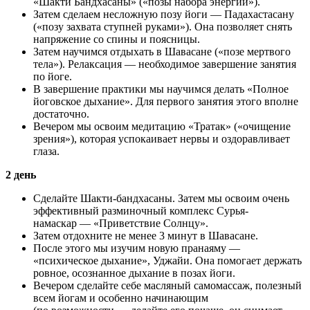
«Шакти Бандхасаны» («позы набора энергии»).
Затем сделаем несложную позу йоги — Падахастасану
(«позу захвата ступней руками»). Она позволяет снять
напряжение со спины и поясницы.
Затем научимся отдыхать в Шавасане («позе мертвого
тела»). Релаксация — необходимое завершение занятия
по йоге.
В завершение практики мы научимся делать «Полное
йоговское дыхание». Для первого занятия этого вполне
достаточно.
Вечером мы освоим медитацию «Тратак» («очищение
зрения»), которая успокаивает нервы и оздоравливает
глаза.
2 день
Сделайте Шакти-бандхасаны. Затем мы освоим очень
эффективный разминочный комплекс Сурья-
намаскар — «Приветствие Солнцу».
Затем отдохните не менее 3 минут в Шавасане.
После этого мы изучим новую пранаяму —
«психическое дыхание», Уджайи. Она помогает держать
ровное, осознанное дыхание в позах йоги.
Вечером сделайте себе масляный самомассаж, полезный
всем йогам и особенно начинающим