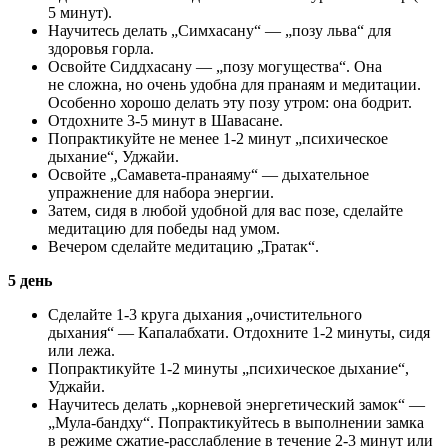
5 минут).
Научитесь делать „Симхасану“ — „позу льва“ для
здоровья горла.
Освойте Сиддхасану — „позу могущества“. Она
не сложна, но очень удобна для пранаям и медитации.
Особенно хорошо делать эту позу утром: она бодрит.
Отдохните 3-5 минут в Шавасане.
Попрактикуйте не менее 1-2 минут „психическое
дыхание“, Уджайи.
Освойте „Самавета-пранаяму“ — дыхательное
упражнение для набора энергии.
Затем, сидя в любой удобной для вас позе, сделайте
медитацию для победы над умом.
Вечером сделайте медитацию „Тратак“.
5 день
Сделайте 1-3 круга дыхания „очистительного
дыхания“ — Капалабхати. Отдохните 1-2 минуты, сидя
или лежа.
Попрактикуйте 1-2 минуты „психическое дыхание“,
Уджайи.
Научитесь делать „корневой энергетический замок“ —
„Мула-бандху“. Попрактикуйтесь в выполнении замка
в режиме сжатие-расслабление в течение 2-3 минут или