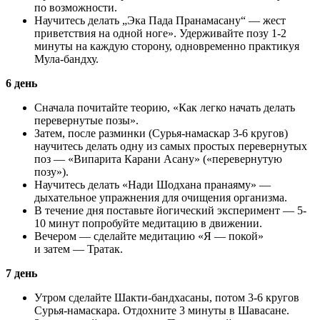
по возможности.
Научитесь делать „Эка Пада Пранамасану“ — жест
приветствия на одной ноге». Удерживайте позу 1-2
минуты на каждую сторону, одновременно практикуя
Мула-бандху.
6 день
Сначала почитайте теорию, «Как легко начать делать
перевернутые позы».
Затем, после разминки (Сурья-намаскар 3-6 кругов)
научитесь делать одну из самых простых перевернутых
поз — «Випарита Карани Асану» («перевернутую
позу»).
Научитесь делать «Нади Шодхана пранаяму» —
дыхательное упражнения для очищения организма.
В течение дня поставьте йогический эксперимент — 5-
10 минут попробуйте медитацию в движении.
Вечером — сделайте медитацию «Я — покой»
и затем — Тратак.
7 день
Утром сделайте Шакти-бандхасаны, потом 3-6 кругов
Сурья-намаскара. Отдохните 3 минуты в Шавасане.