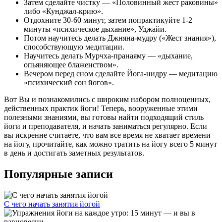
Затем сделайте чистку — «Половинный жест раковины»
либо «Кунджал-крию».
Отдохните 30-60 минут, затем попрактикуйте 1-2
минуты «психическое дыхание», Уджайи.
Потом научитесь делать Джняна-мудру («Жест знания»),
способствующую медитации.
Научитесь делать Мурчха-пранаяму — «дыхание,
опьяняющее блаженством».
Вечером перед сном сделайте Йога-нидру — медитацию
«психический сон йогов».
Вот Вы и познакомились с широким набором полноценных,
действенных практик йоги! Теперь, вооруженные этими
полезными знаниями, вы готовы найти подходящий стиль
йоги и преподавателя, и начать заниматься регулярно. Если
вы искренне считаете, что вам все время не хватает времени
на йогу, прочитайте, как можно тратить на йогу всего 5 минут
в день и достигать заметных результатов.
Популярные записи
С чего начать занятия йогой