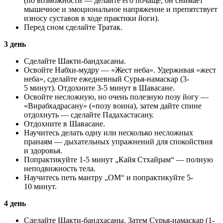
(по возможности — делайте его почаще, он снимает
мышечное и эмоциональное напряжение и препятствует
износу суставов в ходе практики йоги).
Перед сном сделайте Тратак.
3 день
Сделайте Шакти-бандхасаны.
Освойте Набхи-мудру — «Жест неба». Удерживая «жест
неба», сделайте ежедневный Сурья-намаскар (3-
5 минут). Отдохните 3-5 минут в Шавасане.
Освойте несложную, но очень полезную позу йогу —
«Вирабхадрасану» («позу воина), затем дайте спине
отдохнуть — сделайте Падахастасану.
Отдохните в Шавасане.
Научитесь делать одну или несколько несложных
пранаям — дыхательных упражнений для спокойствия
и здоровья.
Попрактикуйте 1-5 минут „Кайя Стхайрам“ — полную
неподвижность тела.
Научитесь петь мантру „ОМ“ и попрактикуйте 5-
10 минут.
4 день
Сделайте Шакти-бандхасаны. Затем Сурья-намаскар (1-