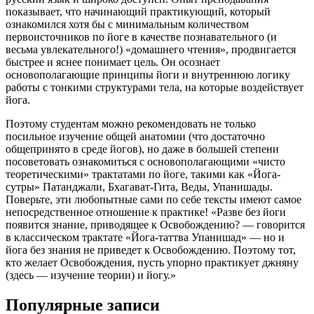
показывает, что начинающий практикующий, который
ознакомился хотя бы с минимальным количеством
первоисточников по йоге в качестве познавательного (и
весьма увлекательного!) «домашнего чтения», продвигается
быстрее и яснее понимает цель. Он осознает
основополагающие принципы йоги и внутреннюю логику
работы с тонкими структурами тела, на которые воздействует
йога.
Поэтому студентам можно рекомендовать не только
посильное изучение общей анатомии (что достаточно
общепринято в среде йогов), но даже в большей степени
посоветовать ознакомиться с основополагающими «чисто
теоретическими» трактатами по йоге, такими как «Йога-
сутры» Патанджали, Бхагават-Гита, Веды, Упанишады.
Поверьте, эти любопытные сами по себе тексты имеют самое
непосредственное отношение к практике! «Разве без йоги
появится знание, приводящее к Освобождению? — говорится
в классическом трактате «Йога-таттва Упанишад» — но и
йога без знания не приведет к Освобождению. Поэтому тот,
кто желает Освобождения, пусть упорно практикует джняну
(здесь — изучение теории) и йогу.»
Популярные записи