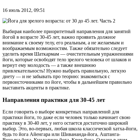
16 июль 2012, 09:51
Выбирая наиболее приоритетный направления для занятий
йогой в возрасте 30-45 лет, важно проявить должное
внимание к своему телу, его реальным, а не желаемым и
воображаемым возможностям. Также обязательно следует
уделить время Шаткармам — очистительным упражнениями
йоги, которые освободят тело зрелого человека от шлаков и
вернут ему молодость — а также внешнюю
привлекательность! Нужно выбрать правильную, легкую
диету — и не забывать про теорию: знакомиться с
первоисточниками по йоге, чтобы в дальнейшем правильно
выставить акценты в практике.
Направления практики для 30-45 лет
Если говорить о выборе конкретных направлений для
практики йоги, то даже если человек только начинает свою
практику в 30-40 лет, у него остается достаточно широкий
выбор. Это, во-первых, любая школа классической хатха-йоги,
будь то йога Айенгара или Шивананда-йога, Аштанга-
Виньяса йога, Кундалини-йога, Крия-йога. Однако в этом