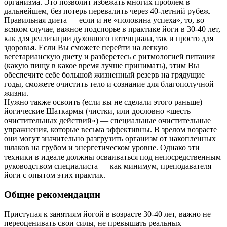
организма. Это позволит избежать многих проблем в
дальнейшем, без потерь перевалить через 40-летний рубеж.
Правильная диета — если и не «половина успеха», то, во
всяком случае, важное подспорье в практике йоги в 30-40 лет,
как для реализации духовного потенциала, так и просто для
здоровья. Если Вы сможете перейти на легкую
вегетарианскую диету и разберетесь с ритмологией питания
(какую пищу в какое время лучше принимать), этим Вы
обеспечите себе большой жизненный резерв на грядущие
годы, сможете очистить тело и сознание для благополучной
жизни.
Нужно также освоить (если вы не сделали этого раньше)
йогические Шаткармы (чистки, или дословно «шесть
очистительных действий») — специальные очистительные
упражнения, которые весьма эффективны. В зрелом возрасте
они могут значительно разгрузить организм от накопленных
шлаков на грубом и энергетическом уровне. Однако эти
техники в идеале должны осваиваться под непосредственным
руководством специалиста — как минимум, преподавателя
йоги с опытом этих практик.
Общие рекомендации
Приступая к занятиям йогой в возрасте 30-40 лет, важно не
переоценивать свои силы, не превышать реальных