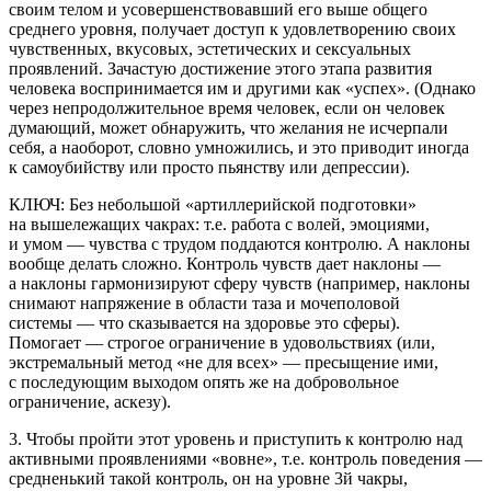
своим телом и усовершенствовавший его выше общего
среднего уровня, получает доступ к удовлетворению своих
чувственных, вкусовых, эстетических и сексуальных
проявлений. Зачастую достижение этого этапа развития
человека воспринимается им и другими как «успех». (Однако
через непродолжительное время человек, если он человек
думающий, может обнаружить, что желания не исчерпали
себя, а наоборот, словно умножились, и это приводит иногда
к самоубийству или просто пьянству или депрессии).
КЛЮЧ: Без небольшой «артиллерийской подготовки»
на вышележащих чакрах: т.е. работа с волей, эмоциями,
и умом — чувства с трудом поддаются контролю. А наклоны
вообще делать сложно. Контроль чувств дает наклоны —
а наклоны гармонизируют сферу чувств (например, наклоны
снимают напряжение в области таза и мочеполовой
системы — что сказывается на здоровье это сферы).
Помогает — строгое ограничение в удовольствиях (или,
экстремальный метод «не для всех» — пресыщение ими,
с последующим выходом опять же на добровольное
ограничение, аскезу).
3. Чтобы пройти этот уровень и приступить к контролю над
активными проявлениями «вовне», т.е. контроль поведения —
средненький такой контроль, он на уровне 3й чакры,