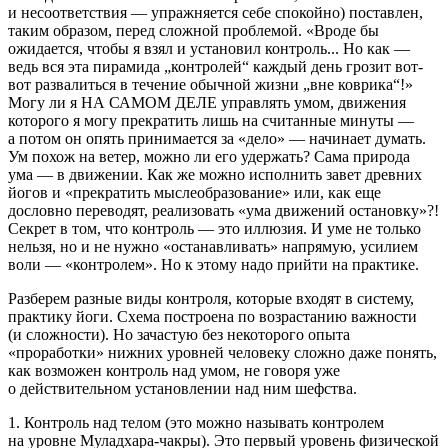
и несоответствия — упражняется себе спокойно) поставлен,
таким образом, перед сложной проблемой. «Вроде бы
ожидается, чтобы я взял и установил контроль... Но как —
ведь вся эта пирамида „контролей“ каждый день грозит вот-
вот развалиться в течение обычной жизни „вне коврика“!»
Могу ли я НА САМОМ ДЕЛЕ управлять умом, движения
которого я могу прекратить лишь на считанные минуты —
а потом он опять принимается за «дело» — начинает думать.
Ум похож на ветер, можно ли его удержать? Сама природа
ума — в движении. Как же можно исполнить завет древних
йогов и «прекратить мыслеобразование» или, как еще
дословно переводят, реализовать «ума движений остановку»?!
Секрет в том, что контроль — это иллюзия. И уме не только
нельзя, но и не нужно «останавливать» напрямую, усилием
воли — «контролем». Но к этому надо прийти на практике.
Разберем разные виды контроля, которые входят в систему,
практику йоги. Схема построена по возрастанию важности
(и сложности). Но зачастую без некоторого опыта
«проработки» нижних уровней человеку сложно даже понять,
как возможен контроль над умом, не говоря уже
о действительном установлении над ним шефства.
1. Контроль над телом (это можно называть контролем
на уровне Муладхара-чакры). Это первый уровень физической