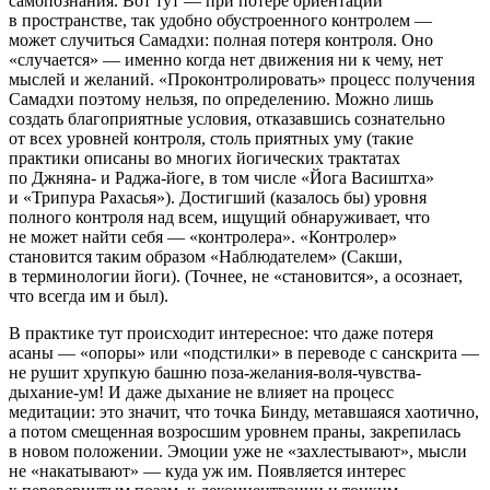
самопознания. Вот тут — при потере ориентации
в пространстве, так удобно обустроенного контролем —
может случиться Самадхи: полная потеря контроля. Оно
«случается» — именно когда нет движения ни к чему, нет
мыслей и желаний. «Проконтролировать» процесс получения
Самадхи поэтому нельзя, по определению. Можно лишь
создать благоприятные условия, отказавшись сознательно
от всех уровней контроля, столь приятных уму (такие
практики описаны во многих йогических трактатах
по Джняна- и Раджа-йоге, в том числе «Йога Васиштха»
и «Трипура Рахасья»). Достигший (казалось бы) уровня
полного контроля над всем, ищущий обнаруживает, что
не может найти себя — «контролера». «Контролер»
становится таким образом «Наблюдателем» (Сакши,
в терминологии йоги). (Точнее, не «становится», а осознает,
что всегда им и был).
В практике тут происходит интересное: что даже потеря
асаны — «опоры» или «подстилки» в переводе с санскрита —
не рушит хрупкую башню поза-желания-воля-чувства-
дыхание-ум! И даже дыхание не влияет на процесс
медитации: это значит, что точка Бинду, метавшаяся хаотично,
а потом смещенная возросшим уровнем праны, закрепилась
в новом положении. Эмоции уже не «захлестывают», мысли
не «накатывают» — куда уж им. Появляется интерес