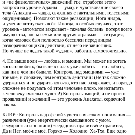
и «не физиологичных» движений (т.е. отработка этого
вопроса на уровне Аджны — ума), и чувствование своего
тела (Анахата — чакра, связанная с тактильными, телесными
ощущениями). Помогают также релаксации, Йога-нидра,
и умение «отпускать всё». Иногда, в особых случаях, этот
уровень «автоматом закрывает» тяжелая болезнь, потеря всего
имущества, члена семьи или другая «травма» — ситуация,
когда человек был полностью бессилен перед лицом
разворачивающихся действий, от него не зависящих.
Но лучше не ждать такой «удачи», работать самостоятельно.
4. Но выше воли — любовь, и эмоции. Мы может не хотеть
кого-то любить, быть не в силах уже любить — но любить,
как ни в чем ни бывало. Контроль над эмоциями — уже
тоньше, и сложнее, чем контроль действий! (Не так сложно
удержаться и не ударить кого-то, кто нас раздражает, и гораздо
сложнее не подумать об этом человеке плохо, не испытать
к человеку тяжелых чувств!) Контроль эмоций, а не просто
проявлений и желаний — это уровень Анахаты, сердечной
чакры.
КЛЮЧ: Контроль над сферой чувств в высоком понимания —
различения (уже энергетически смешанного с умом,
с мудростью и знанием) «сердцем»: нравится\не нравится,
Да и Нет, моё-не моё, Горячо — Холодно, Ха-Тха. Еще одно