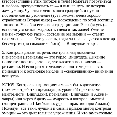
(второе) слияние этих потоков в теле! Помогает погрузиться
в любовь, прочувствовать ее — и вынырнуть, не потеряв
жемчужину. Чувства имеют много градаций, и нужно
постепенное их утончение (тут поможет очень хорошо
отработанная Вторая чакра) — восхождение по этой лестнице
тонкости. У любви есть свои градации или Расы (вкусы)...
есть они у эгоизма, жадности, гнева и так далее! Умение
найти «точку без Расы», состояние без эмоций — ставит
на ступень выше. Это уровень, когда яд превращается в нектар
бессмертия (по символике йоги) — Вишуддхи-чакра.
5. Контроль дыхания, речи, контроль над дыханием
и энергией (Пранаяма) — это горло, Вишуддха. Дыхание
позволяет постичь, что все, что касается восприятия —
ритмично. И если ритм замедляется или замирает — это
приводит и к остановке мыслей и «сворачиванию» внимания
вовнутрь;
КЛЮЧ: Контроль над эмоциями может быть достигнут
(помимо отработки предыдущих уровней) практиками
мантра-йоги (Вишуддхи), пранаямой (Вишуддхи и Аджна-
чакры) или через Аджну — мудрость и контроль мыслей
(концентрация и Шамбхави-мудра — практики для Аджны).
Пожалуй, все-таки, лучший и самый прямой метод контроля
эмоций — это дыхательные упражнения. И что замечательно,