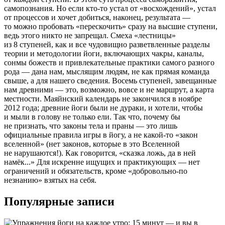
самопознания. Но если кто-то устал от «восхождений», устал
от процессов и хочет добиться, наконец, результата —
то можно пробовать «перескочить» сразу на высшие ступени,
ведь этого никто не запрещал. Смеха «лестницы»
из 8 ступеней, как и все чудовищно разветвленные разделы
теории и методологии йоги, включающих чакры, каналы,
сонмы божеств и привлекательные практики самого разного
рода — дана нам, мыслящим людям, не как прямая команда
свыше, а для нашего сведения. Восемь ступеней, завещанные
нам древними — это, возможно, вовсе и не маршрут, а карта
местности. Маяйнский календарь не закончился в ноябре
2012 года; древние йоги были не дураки, и хотели, чтобы
и мыли в голову не только ели. Так что, почему бы
не признать, что законы тела и праны — это лишь
официальные правила игры в йогу, а не какой-то «закон
вселенной» (нет законов, которые в это Вселенной
не нарушаются!). Как говорится, «сказка ложь, да в ней
намёк...» Для искренне ищущих и практикующих — нет
ограничений и обязательств, кроме «добровольно-по
незнанию» взятых на себя.
Популярные записи