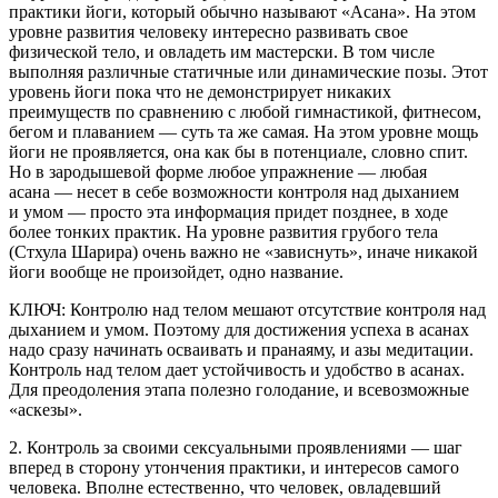
практики йоги, который обычно называют «Асана». На этом
уровне развития человеку интересно развивать свое
физической тело, и овладеть им мастерски. В том числе
выполняя различные статичные или динамические позы. Этот
уровень йоги пока что не демонстрирует никаких
преимуществ по сравнению с любой гимнастикой, фитнесом,
бегом и плаванием — суть та же самая. На этом уровне мощь
йоги не проявляется, она как бы в потенциале, словно спит.
Но в зародышевой форме любое упражнение — любая
асана — несет в себе возможности контроля над дыханием
и умом — просто эта информация придет позднее, в ходе
более тонких практик. На уровне развития грубого тела
(Стхула Шарира) очень важно не «зависнуть», иначе никакой
йоги вообще не произойдет, одно название.
КЛЮЧ: Контролю над телом мешают отсутствие контроля над
дыханием и умом. Поэтому для достижения успеха в асанах
надо сразу начинать осваивать и пранаяму, и азы медитации.
Контроль над телом дает устойчивость и удобство в асанах.
Для преодоления этапа полезно голодание, и всевозможные
«аскезы».
2. Контроль за своими сексуальными проявлениями — шаг
вперед в сторону утончения практики, и интересов самого
человека. Вполне естественно, что человек, овладевший