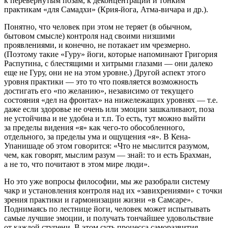
к перевернутым позам, к деконцентрации и тонким
практикам «для Самадхи» (Крия-йога, Атма-вичара и др.).
Понятно, что человек при этом не теряет (в обычном,
бытовом смысле) контроля над своими низшими
проявлениями, и конечно, не потакает им чрезмерно.
(Поэтому такие «Гуру» йоги, которые напоминают Григория
Распутина, с блестящими и хитрыми глазами — они далеко
еще не Гуру, они не на этом уровне.) Другой аспект этого
уровня практики — это то что появляется возможность
достигать его «по желанию», независимо от текущего
состояния «дел на фронтах» на нижележащих уровнях — т.е.
даже если здоровье не очень или эмоции зашкаливают, поза
не устойчива и не удобна и т.п. То есть, тут можно выйти
за пределы видения «я» как чего-то обособленного,
отдельного, за пределы ума и ощущения «я». В Кена-
Упанишаде об этом говорится: «Что не мыслится разумом,
чем, как говорят, мыслим разум — знай: то и есть Брахман,
а не то, что почитают в этом мире люди».
Но это уже вопросы философии, мы же разобрали систему
чакр и установления контроля над их «завихрениями» с точки
зрения практики и гармонизации жизни «в Самсаре».
Поднимаясь по лестнице йоги, человек может испытывать
самые лучшие эмоции, и получать тончайшее удовольствие
от каждой ступени. В этом суть процесса саморазвития,