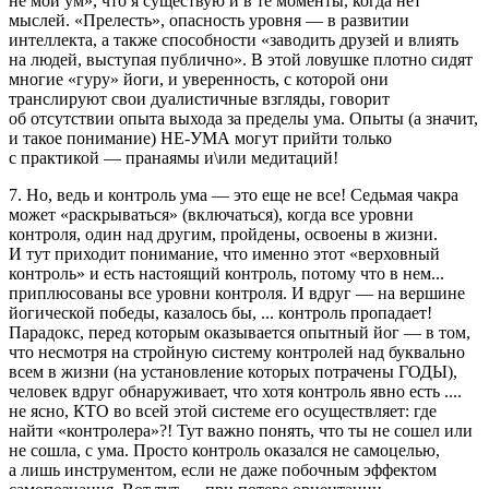
не мой ум», что я существую и в те моменты, когда нет
мыслей. «Прелесть», опасность уровня — в развитии
интеллекта, а также способности «заводить друзей и влиять
на людей, выступая публично». В этой ловушке плотно сидят
многие «гуру» йоги, и уверенность, с которой они
транслируют свои дуалистичные взгляды, говорит
об отсутствии опыта выхода за пределы ума. Опыты (а значит,
и такое понимание) НЕ-УМА могут прийти только
с практикой — пранаямы и\или медитаций!
7. Но, ведь и контроль ума — это еще не все! Седьмая чакра
может «раскрываться» (включаться), когда все уровни
контроля, один над другим, пройдены, освоены в жизни.
И тут приходит понимание, что именно этот «верховный
контроль» и есть настоящий контроль, потому что в нем...
приплюсованы все уровни контроля. И вдруг — на вершине
йогической победы, казалось бы, ... контроль пропадает!
Парадокс, перед которым оказывается опытный йог — в том,
что несмотря на стройную систему контролей над буквально
всем в жизни (на установление которых потрачены ГОДЫ),
человек вдруг обнаруживает, что хотя контроль явно есть ....
не ясно, КТО во всей этой системе его осуществляет: где
найти «контролера»?! Тут важно понять, что ты не сошел или
не сошла, с ума. Просто контроль оказался не самоцелью,
а лишь инструментом, если не даже побочным эффектом