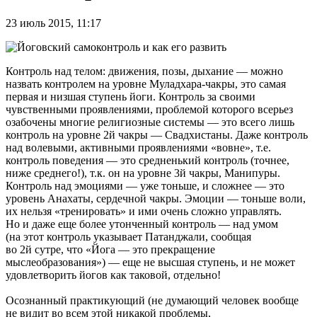
23 июль 2015, 11:17
Контроль над телом: движения, позы, дыхание — можно
назвать контролем на уровне Муладхара-чакры, это самая
первая и низшая ступень йоги. Контроль за своими
чувственными проявлениями, проблемой которого всерьез
озабочены многие религиозные системы — это всего лишь
контроль на уровне 2й чакры — Свадхистаны. Даже контроль
над волевыми, активными проявлениями «вовне», т.е.
контроль поведения — это средненький контроль (точнее,
ниже среднего!), т.к. он на уровне 3й чакры, Манипуры.
Контроль над эмоциями — уже тоньше, и сложнее — это
уровень Анахаты, сердечной чакры. Эмоции — тоньше воли,
их нельзя «тренировать» и ими очень сложно управлять.
Но и даже еще более утонченный контроль — над умом
(на этот контроль указывает Патанджали, сообщая
во 2й сутре, что «Йога — это прекращение
мыслеобразования») — еще не высшая ступень, и не может
удовлетворить йогов как таковой, отдельно!
Осознанный практикующий (не думающий человек вообще
не видит во всем этой никакой проблемы,