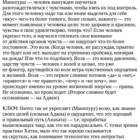
Манипуры — человек вынужден научиться
разотождествляться с чувствами, чтобы взять их под контроль.
Для этого человеку надо так или иначе выделить для себя
«вкус» чего-то более тонкого, более сильно, важного — это
момент появления у человека цели: тело здоровое и красивое,
чувства я свои удовлетворяю, теперь что? Если человек
укрепил тело, и научился отвлекать свое внимание
от действия органов чувств — он нащупает что-то более
постоянное. Это воля. (Когда человек, не рассуждая, приятно
это будет или нет, выходит на утреннюю пробежку, невзирая
на дождь! Или что-то подобное). Воля — это конец давлению,
царству чувств — человек с волей и целью, это уже
не флюгер, крутящийся по воле ветра-чувственных ощущения
и желаний. Воля — это первое слияние потоков «да» и «нет,»
«нравится» и «не нравится», «хочу» и «не хочу», оно
происходит именно на уровне жизненной энергии — праны.
Не осознанно, но происходит. (Второе слияние будет
осознанным — на Аджне).
КЛЮЧ: Ничто так не укрепляет (Манипуру) волю, как знание
своих целей (сильная Аджна) и ощущение, что это хороший
и правильный путь (Анахата) — т.е. проработка
вышележащих чакр, как это ни парадоксально. С точки зрения
практики Хатхи, мало что так хорошо сказывается
на скрутках, как понимание технологии этих непростых