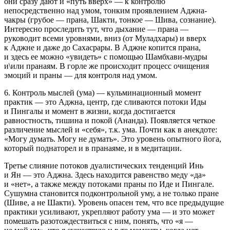
они сразу дают и «путь вверх» — к контролю
непосредственно над умом, тонким проявлением Аджна-
чакры (грубое — прана, Шакти, тонкое — Шива, сознание).
Интересно проследить тут, что дыхание — прана —
руководит всеми уровнями, вниз (от Муладхары) и вверх
к Аджне и даже до Сахасрары. В Аджне копится прана,
и здесь ее можно «увидеть» с помощью Шамбхави-мудры
и\или пранаям. В горле же происходит процесс очищения
эмоций и праны — для контроля над умом.
6. Контроль мыслей (ума) — кульминационный момент
практик — это Аджна, центр, где сливаются потоки Иды
и Пингалы и момент в жизни, когда достигается
равностность, тишина и покой (Ананда). Появляется четкое
различение мыслей и «себя», т.к. ума. Почти как в анекдоте:
«Могу думать. Могу не думать». Это уровень опытного йога,
который поднаторел и в пранаяме, и в медитации.
Третье слияние потоков дуалистических тенденций Инь
и Ян — это Аджна. Здесь находится равенство меду «да»
и «нет», а также между потоками праны по Иде и Пингале.
Сушумна становится подконтрольной уму, а не только пране
(Шиве, а не Шакти). Уровень опасен тем, что все предыдущие
практики усиливают, укрепляют работу ума — и это может
помешать разотождествиться с ним, понять, что «я —