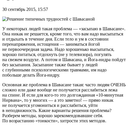
30 сентябрь 2015, 15:57
У некоторых людей такая проблема — «засыпаю в Шавасане».
Она никак не решается, кроме того, что вам надо высыпаться
и отдыхать в течение дня. Если тело и ум в состоянии
перенапряжения, истощения — заниматься йогой
не первоочередная задача. Надо хорошенько высыпаться,
хорошо питаться, отдохнуть (не у телевизора), погулять
на свежем воздухе. А потом и Шавасана, и Йога-нидра пойдут
без засыпания. Засыпание также бывает у людей
с глубинными психологическими травмами, им надо
побольше делать Йога-нидру.
Основная же проблема в Шавасане такая: часто людям ОЧЕНЬ
сложно или даже вообще не получается расслабиться лежа
на спине. И если для кого-то это долгожданная «10-минутная
Нирвана», то у многих — а это заметно! — прямо никак
не получается угомониться и расслабиться, уйти
в неподвижность. Какие варианты решения проблемы?
Разберем методы, хорошо зарекомендовавшие себя.
По возрастанию «тонкости», хитрости этих методов.