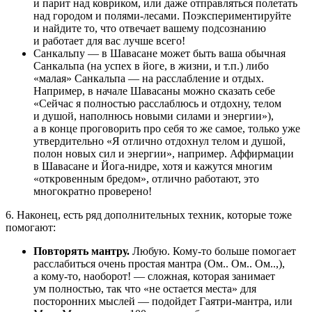
и парит над ковриком, или даже отправляться полетать
над городом и полями-лесами. Поэкспериментируйте
и найдите то, что отвечает вашему подсознанию
и работает для вас лучше всего!
Санкальпу — в Шавасане может быть ваша обычная
Санкальпа (на успех в йоге, в жизни, и т.п.) либо
«малая» Санкальпа — на расслабление и отдых.
Например, в начале Шавасаны можно сказать себе
«Сейчас я полностью расслаблюсь и отдохну, телом
и душой, наполнюсь новыми силами и энергии»),
а в конце проговорить про себя то же самое, только уже
утвердительно «Я отлично отдохнул телом и душой,
полон новых сил и энергии», например. Аффирмации
в Шавасане и Йога-нидре, хотя и кажутся многим
«откровенным бредом», отлично работают, это
многократно проверено!
6. Наконец, есть ряд дополнительных техник, которые тоже
помогают:
Повторять мантру.
Любую. Кому-то больше помогает
расслабиться очень простая мантра (Ом.. Ом.. Ом..,),
а кому-то, наоборот! — сложная, которая занимает
ум полностью, так что «не остается места» для
посторонних мыслей — подойдет Гаятри-мантра, или