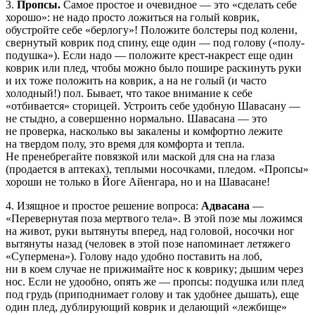
3.
Пропсы.
Самое простое и очевидное — это «сделать себе
хорошо»: не надо просто ложиться на голый коврик,
обустройте себе «берлогу»! Положите болстеры под колени,
свернутый коврик под спину, еще один — под голову («полу-
подушка»). Если надо — положите крест-накрест еще один
коврик или плед, чтобы можно было пошире раскинуть руки
и их тоже положить на коврик, а на не голый (и часто
холодный!) пол. Бывает, что такое внимание к себе
«отбивается» сторицей. Устроить себе удобную Шавасану —
не стыдно, а совершенно нормально. Шавасана — это
не проверка, насколько вы закалены и комфортно лежите
на твердом полу, это время для комфорта и тепла.
Не пренебрегайте повязкой или маской для сна на глаза
(продается в аптеках), теплыми носочками, пледом. «Пропсы»
хороши не только в Йоге Айенгара, но и на Шавасане!
4. Изящное и простое решение вопроса:
Адвасана
—
«Перевернутая поза мертвого тела». В этой позе мы ложимся
на живот, руки вытянуты вперед, над головой, носочки ног
вытянуты назад (человек в этой позе напоминает летяжего
«Супермена»). Голову надо удобно поставить на лоб,
ни в коем случае не прижимайте нос к коврику; дышим через
нос. Если не удообно, опять же — пропсы: подушка или плед
под грудь (приподнимает голову и так удобнее дышать), еще
один плед, дублирующий коврик и делающий «лежбище»