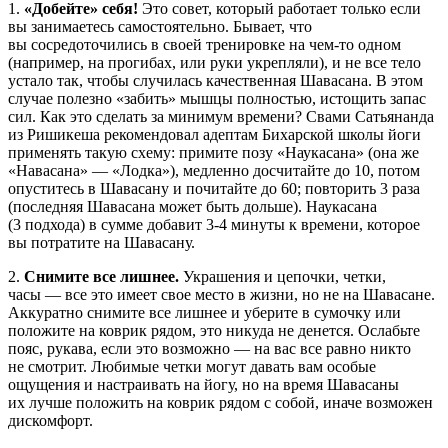
1.
«Добейте» себя!
Это совет, который работает только если
вы занимаетесь самостоятельно. Бывает, что
вы сосредоточились в своей тренировке на чем-то одном
(например, на прогибах, или руки укрепляли), и не все тело
устало так, чтобы случилась качественная Шавасана. В этом
случае полезно «забить» мышцы полностью, истощить запас
сил. Как это сделать за минимум времени? Свами Сатьянанда
из Ришикеша рекомендовал адептам Бихарской школы йоги
применять такую схему: примите позу «Наукасана» (она же
«Навасана» — «Лодка»), медленно досчитайте до 10, потом
опуститесь в Шавасану и почитайте до 60; повторить 3 раза
(последняя Шавасана может быть дольше). Наукасана
(3 подхода) в сумме добавит 3-4 минуты к времени, которое
вы потратите на Шавасану.
2.
Снимите все лишнее.
Украшения и цепочки, четки,
часы — все это имеет свое место в жизни, но не на Шавасане.
Аккуратно снимите все лишнее и уберите в сумочку или
положите на коврик рядом, это никуда не денется. Ослабьте
пояс, рукава, если это возможно — на вас все равно никто
не смотрит. Любимые четки могут давать вам особые
ощущения и настраивать на йогу, но на время Шавасаны
их лучше положить на коврик рядом с собой, иначе возможен
дискомфорт.