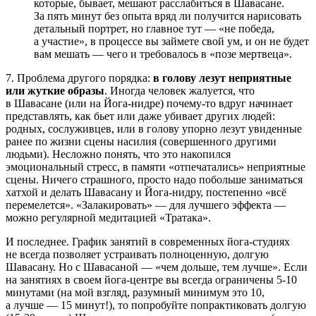
которые, бывает, мешают расслабиться в Шавасане.
За пять минут без опыта вряд ли получится нарисовать
детальный портрет, но главное тут — «не победа,
а участие», в процессе вы займете свой ум, и он не будет
вам мешать — чего и требовалось в «позе мертвеца».
7. Проблема другого порядка:
в голову лезут неприятные
или жуткие образы
. Иногда человек жалуется, что
в Шавасане (или на Йога-нидре) почему-то вдруг начинает
представлять, как бьет или даже убивает других людей:
родных, сослуживцев, или в голову упорно лезут увиденные
ранее по жизни сцены насилия (совершенного другими
людьми). Несложно понять, что это накопился
эмоциональный стресс, в памяти «отпечатались» неприятные
сцены. Ничего страшного, просто надо побольше заниматься
хатхой и делать Шавасану и Йога-нидру, постепенно «всё
перемелется». «Залакировать» — для лучшего эффекта —
можно регулярной медитацией «Тратака».
И последнее. График занятий в современных йога-студиях
не всегда позволяет устраивать полноценную, долгую
Шавасану. Но с Шавасаной — «чем дольше, тем лучше». Если
на занятиях в своем йога-центре вы всегда ограничены 5-10
минутами (на мой взгляд, разумный минимум это 10,
а лучше — 15 минут!), то попробуйте попрактиковать долгую