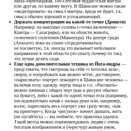
Маха-Мритьюджая, 100-слоговая буддистская мантра
или другая, по вашему вкусу. В Шавасане можно также
«медитировать» на смысл мантры, вреда не будет, т.к.
смысл обычно хороший и успокаивающий.
Держать концентрацию на какой-то точке (Дришти)
.
Например, на макушке головы («точка включения» —
Кшетра — Сахасрары), или на области живота,
солнечного сплетения (Манипура). На центре груди
(Анахате) лежа на спине сосредотачиваться
не посоветую, т.к. иногда это вызывает небольшое
напряжение в этой области (по опыту почему-то так),
это лучше делать сидя.
Еще одна дополнительная техника из Йога-нидры
—
представить, что смотришь на себя «с потолка зала»,
сверху, и попробовать как можно четче, достовернее,
«нарисовать» портрет лежащего в Шавасане человека —
включая позу, одежду, черты лица и т.п. «Рисовать»
можно начиная с общих черт (как и рисуют обычно
на бумаге), либо с какой-то одной точки тела (например,
последовательно начав с пальца руки или, например,
волос, нарисовать весь портрет уже сразу четко, «как
на принтере»). Когда «рисунок» начнет дышать, жить
(не пугайтесь) — вы поймете, что практика удалась.
Такой метод можно порекомендовать людям с очень
богатым воображением и (чересчур) живым умом,