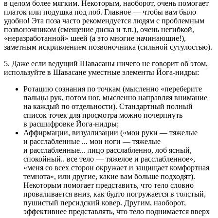
в целом более мягким. Некоторым, наоборот, очень помогает
платок или подушка под лоб. Главное — чтобы вам было
удобно! Эта поза часто рекомендуется людям с проблемным
позвоночником (смещение диска и т.п.), очень негибкой,
«неразработанной» шеей (а это многие начинающие!),
заметным искривлением позвоночника (сильной сутулостью).
5. Даже если ведущий Шавасаны ничего не говорит об этом,
используйте в Шавасане уместные элементы Йога-нидры:
Ротацию сознания по точкам (мысленно «переберите
пальцы рук, потом ног, мысленно направляя внимание
на каждый по отдельности). Стандартный полный
список точек для просмотра можно почерпнуть
в расшифровке Йога-нидры;
Аффирмации, визуализации («мои руки — тяжелые
и расслабленные ... мои ноги — тяжелые
и расслабленные... лицо расслабленно, лоб ясный,
спокойный.. все тело — тяжелое и расслабленное»,
«меня со всех сторон окружает и защищает комфортная
темнота», или другие, какие вам больше подходят).
Некоторым помогает представить, что тело словно
проваливается вниз, как будто погружается в толстый,
пушистый персидский ковер. Другим, наоборот,
эффективнее представлять, что тело поднимается вверх