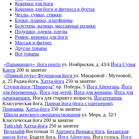
Коврики для йоги
Коврики для йоги и фитнеса в бухтах
Чехлы, сумки, стяжки
Блоки, планки, платформы
Болстеры, валики, массажные ролики
Подушки, одеяла, пледы
Ремни, веревки для йоги
Массаж и фитнес
Другие товары
Все товары
«Парамананд», йога центр
ул. Ноябрьская, д. 43/4
Йога Сурья
Канта
200
за занятие
«Прямой путь» Федерация йоги
ул. Макаровой - Мутновой,
д. 25
Раджа-йога,
Хатха-йога
250
за занятие
Студия йоги "Природа"
пр. Победы, 5
Йога Айенгара
,
Йога
для беременных
,
Йога для детей
,
Йога для женщин
,
Йога для
начинающих
, Йога для старшего возраста,
Йогатерапия
,
Классическая йога,
Парная йога (йога с партнером)
,
Пранаяма
,
Хатха-йога
350
за занятие
Школа женского овершенствования
ул. Мира, д. 32/1
Классическая йога
200
за занятие
Tutti club
Хатха-йога
250
за занятие
Ведалайф
Восточная 31
Аштанга Виньяса йога
,
Бихарская
школа йоги
, Бхакти йога,
Йога Айенгара
, Йога голоса,
Йога