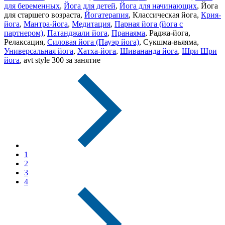
для беременных
,
Йога для детей
,
Йога для начинающих
, Йога
для старшего возраста,
Йогатерапия
, Классическая йога,
Крия-
йога
,
Мантра-йога
,
Медитация
,
Парная йога (йога с
партнером)
,
Патанджали йога
,
Пранаяма
, Раджа-йога,
Релаксация,
Силовая йога (Пауэр йога)
, Сукшма-вьяяма,
Универсальная йога
,
Хатха-йога
,
Шивананда йога
,
Шри Шри
йога
, avt style
300
за занятие
1
2
3
4