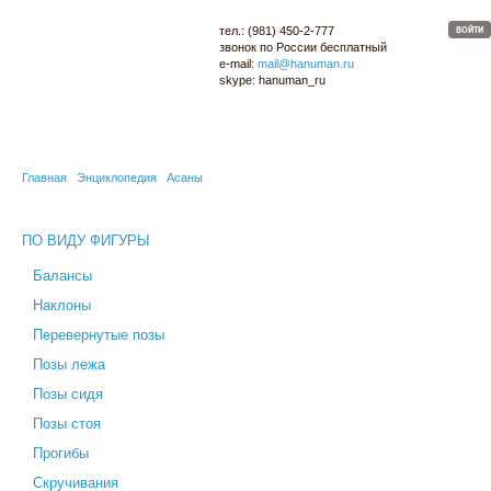
тел.:
(981) 450-2-777
ВОЙТИ
звонок по России
бесплатный
e-mail:
mail@hanuman.ru
skype:
hanuman_ru
МАГАЗИН
ОПТОМ
ЙОГА-КАРТА
СЕМИНАРЫ
БЛОГ
ЭНЦИКЛОПЕДИЯ
Главная
Энциклопедия
Асаны
ПО ВИДУ ФИГУРЫ
Балансы
Наклоны
Перевернутые позы
Позы лежа
Позы сидя
Позы стоя
Прогибы
Скручивания