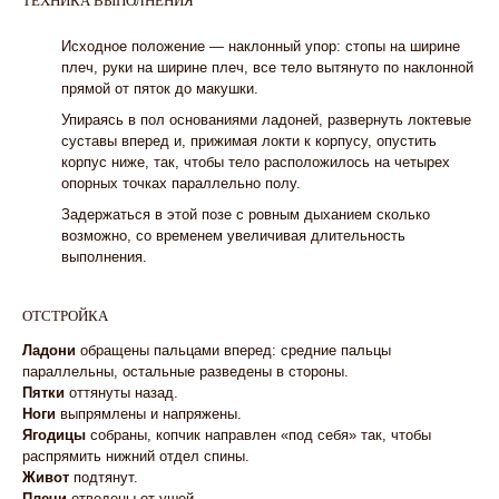
ТЕХНИКА ВЫПОЛНЕНИЯ
1
Исходное положение — наклонный упор: стопы на ширине
плеч, руки на ширине плеч, все тело вытянуто по наклонной
прямой от пяток до макушки.
2
Упираясь в пол основаниями ладоней, развернуть локтевые
суставы вперед и, прижимая локти к корпусу, опустить
корпус ниже, так, чтобы тело расположилось на четырех
опорных точках параллельно полу.
3
Задержаться в этой позе с ровным дыханием сколько
возможно, со временем увеличивая длительность
выполнения.
ОТСТРОЙКА
Ладони
обращены пальцами вперед: средние пальцы
параллельны, остальные разведены в стороны.
Пятки
оттянуты назад.
Ноги
выпрямлены и напряжены.
Ягодицы
собраны, копчик направлен «под себя» так, чтобы
распрямить нижний отдел спины.
Живот
подтянут.
Плечи
отведены от ушей.