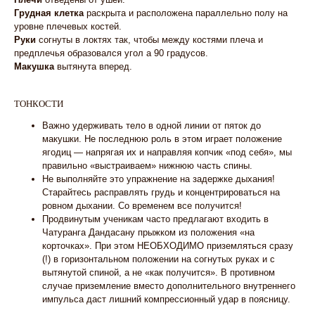
Грудная клетка
раскрыта и расположена параллельно полу на
уровне плечевых костей.
Руки
согнуты в локтях так, чтобы между костями плеча и
предплечья образовался угол а 90 градусов.
Макушка
вытянута вперед.
ТОНКОСТИ
Важно удерживать тело в одной линии от пяток до
макушки. Не последнюю роль в этом играет положение
ягодиц — напрягая их и направляя копчик «под себя», мы
правильно «выстраиваем» нижнюю часть спины.
Не выполняйте это упражнение на задержке дыхания!
Старайтесь расправлять грудь и концентрироваться на
ровном дыхании. Со временем все получится!
Продвинутым ученикам часто предлагают входить в
Чатуранга Дандасану прыжком из положения «на
корточках». При этом НЕОБХОДИМО приземляться сразу
(!) в горизонтальном положении на согнутых руках и с
вытянутой спиной, а не «как получится». В противном
случае приземление вместо дополнительного внутреннего
импульса даст лишний компрессионный удар в поясницу.