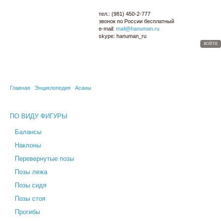
тел.:
(981) 450-2-777
звонок по России
бесплатный
e-mail:
mail@hanuman.ru
skype:
hanuman_ru
ВОЙТИ
МАГАЗИН
ОПТОМ
ЙОГА-КАРТА
СЕМИНАРЫ
БЛОГ
ЭНЦИКЛОПЕДИЯ
Главная
Энциклопедия
Асаны
ПО ВИДУ ФИГУРЫ
Балансы
Наклоны
Перевернутые позы
Позы лежа
Позы сидя
Позы стоя
Прогибы