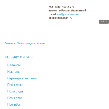
тел.:
(981) 450-2-777
звонок по России
бесплатный
e-mail:
mail@hanuman.ru
skype:
hanuman_ru
ВОЙТИ
МАГАЗИН
ОПТОМ
ЙОГА-КАРТА
СЕМИНАРЫ
БЛОГ
ЭНЦИКЛОПЕДИЯ
Главная
Энциклопедия
Асаны
ПО ВИДУ ФИГУРЫ
Балансы
Наклоны
Перевернутые позы
Позы лежа
Позы сидя
Позы стоя
Прогибы