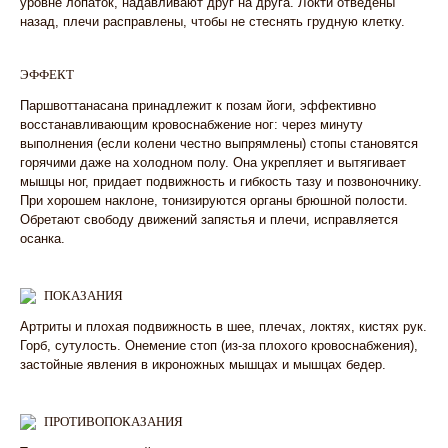
уровне лопаток, надавливают друг на друга. Локти отведены
назад, плечи расправлены, чтобы не стеснять грудную клетку.
ЭФФЕКТ
Паршвоттанасана принадлежит к позам йоги, эффективно
восстанавливающим кровоснабжение ног: через минуту
выполнения (если колени честно выпрямлены) стопы становятся
горячими даже на холодном полу. Она укрепляет и вытягивает
мышцы ног, придает подвижность и гибкость тазу и позвоночнику.
При хорошем наклоне, тонизируются органы брюшной полости.
Обретают свободу движений запястья и плечи, исправляется
осанка.
ПОКАЗАНИЯ
Артриты и плохая подвижность в шее, плечах, локтях, кистях рук.
Горб, сутулость. Онемение стоп (из-за плохого кровоснабжения),
застойные явления в икроножных мышцах и мышцах бедер.
ПРОТИВОПОКАЗАНИЯ