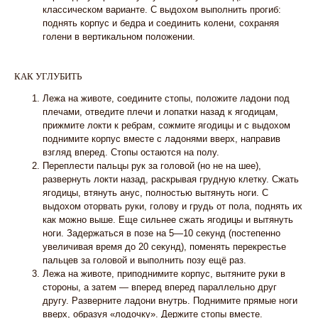
классическом варианте. С выдохом выполнить прогиб:
поднять корпус и бедра и соединить колени, сохраняя
голени в вертикальном положении.
КАК УГЛУБИТЬ
Лежа на животе, соедините стопы, положите ладони под
плечами, отведите плечи и лопатки назад к ягодицам,
прижмите локти к ребрам, сожмите ягодицы и с выдохом
поднимите корпус вместе с ладонями вверх, направив
взгляд вперед. Стопы остаются на полу.
Переплести пальцы рук за головой (но не на шее),
развернуть локти назад, раскрывая грудную клетку. Сжать
ягодицы, втянуть анус, полностью вытянуть ноги. С
выдохом оторвать руки, голову и грудь от пола, поднять их
как можно выше. Еще сильнее сжать ягодицы и вытянуть
ноги. Задержаться в позе на 5—10 секунд (постепенно
увеличивая время до 20 секунд), поменять перекрестье
пальцев за головой и выполнить позу ещё раз.
Лежа на животе, приподнимите корпус, вытяните руки в
стороны, а затем — вперед вперед параллельно друг
другу. Разверните ладони внутрь. Поднимите прямые ноги
вверх, образуя «лодочку». Держите стопы вместе.