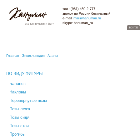
тел.:
(981) 450-2-777
звонок по России
бесплатный
e-mail:
mail@hanuman.ru
skype:
hanuman_ru
ВОЙТИ
МАГАЗИН
ОПТОМ
ЙОГА-КАРТА
СЕМИНАРЫ
БЛОГ
ЭНЦИКЛОПЕДИЯ
Главная
Энциклопедия
Асаны
ПО ВИДУ ФИГУРЫ
Балансы
Наклоны
Перевернутые позы
Позы лежа
Позы сидя
Позы стоя
Прогибы