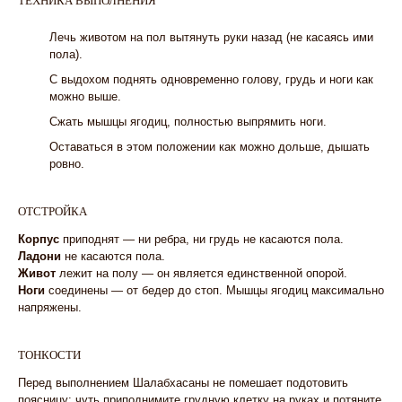
ТЕХНИКА ВЫПОЛНЕНИЯ
1
Лечь животом на пол вытянуть руки назад (не касаясь ими
пола).
2
С выдохом поднять одновременно голову, грудь и ноги как
можно выше.
3
Сжать мышцы ягодиц, полностью выпрямить ноги.
4
Оставаться в этом положении как можно дольше, дышать
ровно.
ОТСТРОЙКА
Корпус
приподнят — ни ребра, ни грудь не касаются пола.
Ладони
не касаются пола.
Живот
лежит на полу — он является единственной опорой.
Ноги
соединены — от бедер до стоп. Мышцы ягодиц максимально
напряжены.
ТОНКОСТИ
Перед выполнением Шалабхасаны не помешает подотовить
поясницу: чуть приподнимите грудную клетку на руках и потяните